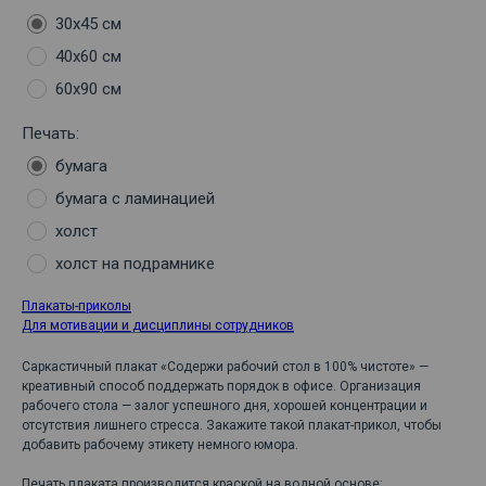
30х45 см
40х60 см
60х90 см
Печать:
бумага
бумага с ламинацией
холст
холст на подрамнике
Плакаты-приколы
Для мотивации и дисциплины сотрудников
Саркастичный плакат «Содержи рабочий стол в 100% чистоте» —
креативный способ поддержать порядок в офисе. Организация
рабочего стола — залог успешного дня, хорошей концентрации и
отсутствия лишнего стресса. Закажите такой плакат-прикол, чтобы
добавить рабочему этикету немного юмора.
Печать плаката производится краской на водной основе: