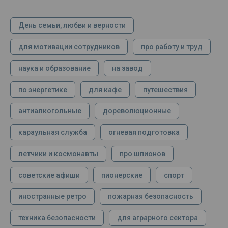
День семьи, любви и верности
для мотивации сотрудников
про работу и труд
наука и образование
на завод
по энергетике
для кафе
путешествия
антиалкогольные
дореволюционные
караульная служба
огневая подготовка
летчики и космонавты
про шпионов
советские афиши
пионерские
спорт
иностранные ретро
пожарная безопасность
техника безопасности
для аграрного сектора