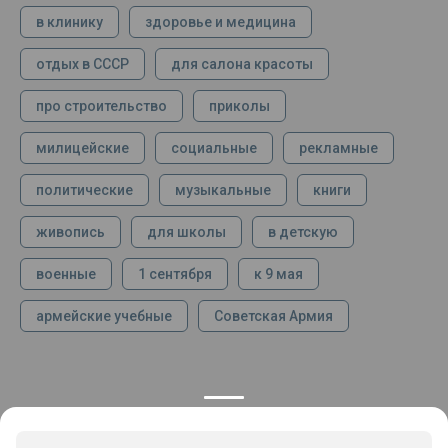
в клинику
здоровье и медицина
отдых в СССР
для салона красоты
про строительство
приколы
милицейские
социальные
рекламные
политические
музыкальные
книги
живопись
для школы
в детскую
военные
1 сентября
к 9 мая
армейские учебные
Советская Армия