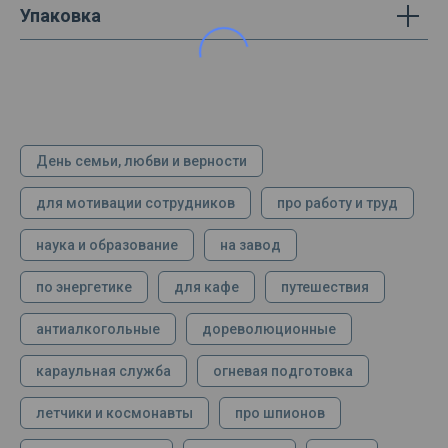
Упаковка
День семьи, любви и верности
для мотивации сотрудников
про работу и труд
наука и образование
на завод
по энергетике
для кафе
путешествия
антиалкогольные
дореволюционные
караульная служба
огневая подготовка
летчики и космонавты
про шпионов