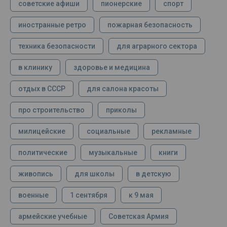
советские афиши
пионерские
спорт
иностранные ретро
пожарная безопасность
техника безопасности
для аграрного сектора
в клинику
здоровье и медицина
отдых в СССР
для салона красоты
про строительство
приколы
милицейские
социальные
рекламные
политические
музыкальные
книги
живопись
для школы
в детскую
военные
1 сентября
к 9 мая
армейские учебные
Советская Армия