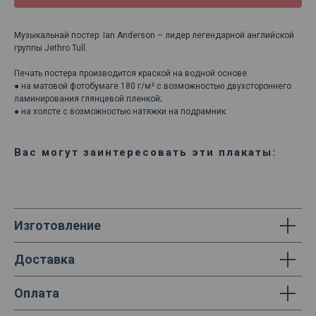
Музыкальнай постер: Ian Anderson – лидер легендарной английской
группы Jethro Tull.
Печать постера производится краской на водной основе:
● на матовой фотобумаге 180 г/м² с возможностью двухстороннего
ламинирования глянцевой пленкой;
● на холсте с возможностью натяжки на подрамник.
Вас могут заинтересовать эти плакаты:
Изготовление
Доставка
Оплата