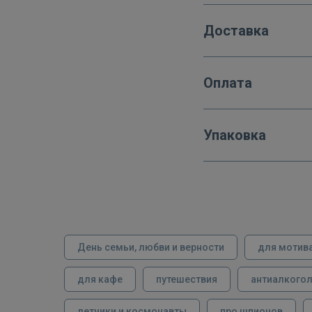
Доставка
Оплата
Упаковка
День семьи, любви и верности
для мотив
для кафе
путешествия
антиалкого
летчики и космонавты
про шпионов