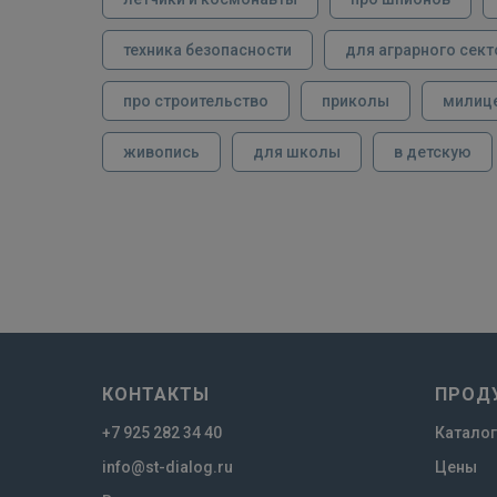
техника безопасности
для аграрного сект
про строительство
приколы
милиц
живопись
для школы
в детскую
КОНТАКТЫ
ПРОД
+7 925 282 34 40
Каталог
info@st-dialog.ru
Цены