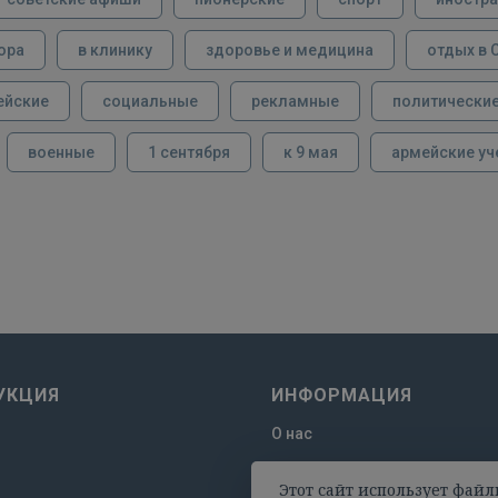
ора
в клинику
здоровье и медицина
отдых в 
ейские
социальные
рекламные
политически
военные
1 сентября
к 9 мая
армейские уч
УКЦИЯ
ИНФОРМАЦИЯ
О нас
Отзывы
Этот сайт использует файл