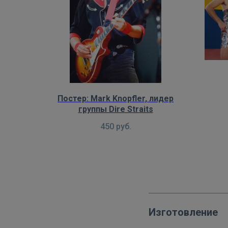
Постер: Mark Knopfler, лидер
группы Dire Straits
450
руб.
Изготовление