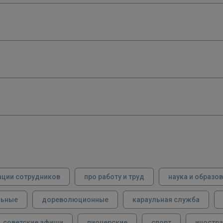
ации сотрудников
про работу и труд
наука и образо
льные
дореволюционные
караульная служба
советские афиши
пионерские
спорт
иностра