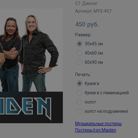
СТ-Диалог
Артикул:
МУЗ-457
450
руб.
Размер:
30х45 см
40х60 см
60х90 см
Печать:
бумага
бумага с ламинацией
холст
холст на подрамнике
Музыкальные постеры
Постеры Iron Maiden