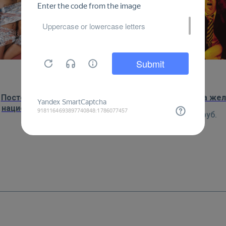
Постер: ABBA на фоне
Постер: AC/DC на же
национального флага
450
руб.
450
руб.