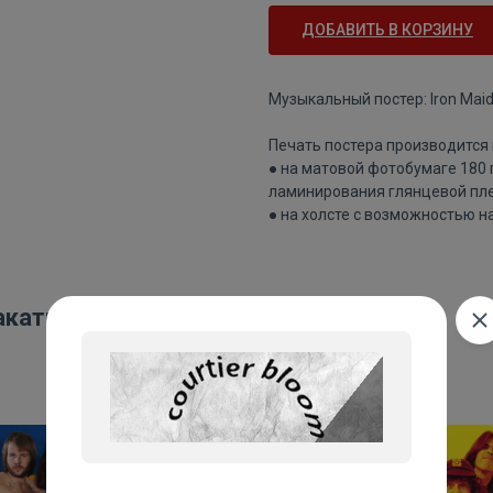
ДОБАВИТЬ В КОРЗИНУ
Музыкальный постер: Iron Mai
Печать постера производится 
● на матовой фотобумаге 180
ламинирования глянцевой пле
● на холсте с возможностью н
акаты: