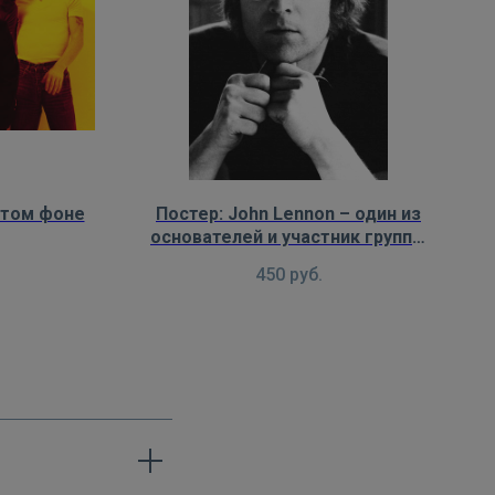
лтом фоне
Постер: John Lennon – один из
основателей и участник группы
The Beatles
450
руб.