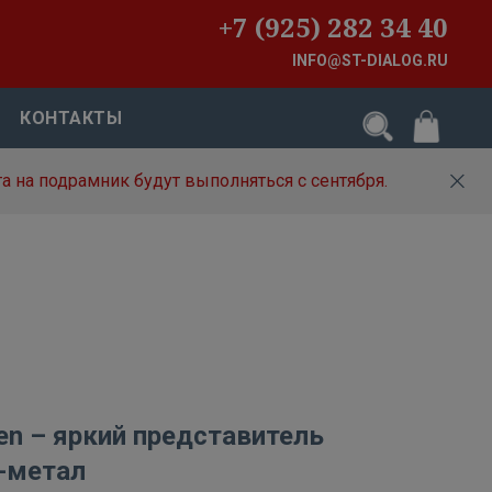
+7 (925) 282 34 40
INFO@ST-DIALOG.RU
КОНТАКТЫ
а на подрамник будут выполняться с сентября.
den – яркий представитель
и-метал