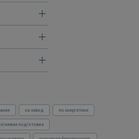
вание
на завод
по энергетике
огневая подготовка
нные ретро
пожарная безопасность