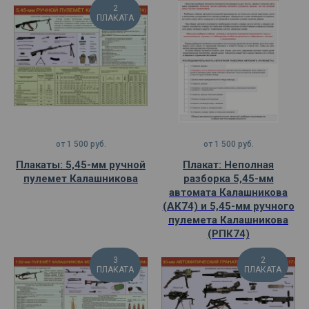
2
ПЛАКАТА
от
1 500
руб.
от
1 500
руб.
Плакаты: 5,45-мм ручной
Плакат: Неполная
пулемет Калашникова
разборка 5,45-мм
автомата Калашникова
(АК74) и 5,45-мм ручного
пулемета Калашникова
(РПК74)
3
2
ПЛАКАТА
ПЛАКАТА