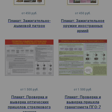
от
450
руб.
от
450
руб.
Плакат: Зажигательно-
Плакат: Зажигательное
дымовой патрон
оружие иностранных
армий
от
1 500
руб.
от
1 500
руб.
Плакат: Проверка и
Плакат: Проверка и
выверка оптических
выверка прицела
прицелов стрелкового
гранатомета ПГО-7