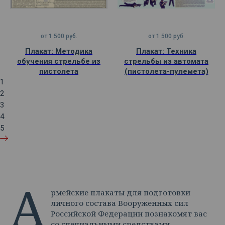
от
1 500
руб.
от
1 500
руб.
Плакат: Методика
Плакат: Техника
обучения стрельбе из
стрельбы из автомата
пистолета
(пистолета-пулемета)
1
2
3
4
5
А
рмейские плакаты для подготовки
личного состава Вооруженных сил
Российской Федерации познакомят вас
со специальными средствами,