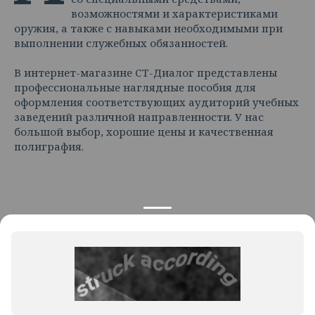
возможностями и характеристиками
оружия, а также с навыками необходимыми при
выполнении служебных обязанностей.
В интернет-магазине СТ-Диалог представлены
профессиональные наглядные пособия для
оформления соответствующих аудиторий учебных
заведений различной направленности. У нас
большой выбор, хорошие цены и качественная
полиграфия.
КОНТАКТЫ
ПРОДУКЦИЯ
+7 925 282 34 40
Каталог
info@st-dialog.ru
Цены