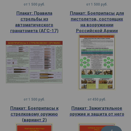
от
1 500
руб.
от
1 500
руб.
Плакат: Правила
Плакат: Боеприпасы для
стрельбы из
пистолетов, состоящих
автоматического
на вооружении
гранатомета (АГС-17)
Российской Армии
от
1 500
руб.
от
450
руб.
Плакат: Боеприпасы к
Плакат: Зажигательное
стрелковому оружию
оружие и защита от него
(вариант 2)