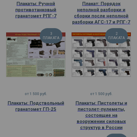
Плакаты: Ручной
Плакат: Порядок
противотанковый
неполной разборки и
гранатомет РПГ-7
сборки после неполной
разборки АГС-17 и РПГ-7
3
2
ПЛАКАТА
ПЛАКАТА
от
1 500
руб.
от
1 500
руб.
Плакаты: Подствольный
Плакаты: Пистолеты и
гранатомет ГП-25
пистолет-пулеметы,
состоящие на
вооружении силовых
структур в России