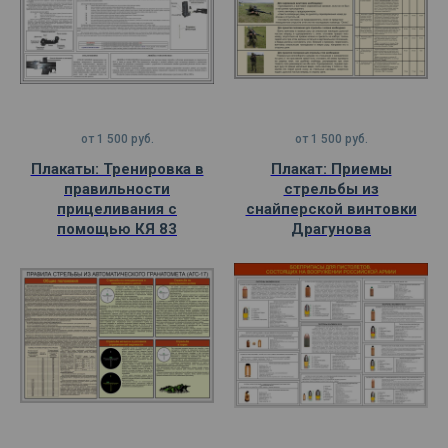
от
1 500
руб.
от
1 500
руб.
Плакаты: Тренировка в
Плакат: Приемы
правильности
стрельбы из
прицеливания с
снайперской винтовки
помощью КЯ 83
Драгунова