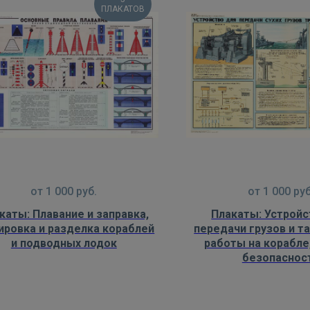
ПЛАКАТОВ
от
1 000
руб.
от
1 000
руб
каты: Плавание и заправка,
Плакаты: Устройс
ировка и разделка кораблей
передачи грузов и 
и подводных лодок
работы на корабле
безопаснос