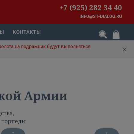
+7 (925) 282 34 40
INFO@ST-DIALOG.RU
ВЫ
КОНТАКТЫ
холста на подрамник будут выполняться
ской Армии
ства,
, торпеды
7
7