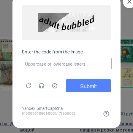
5
ПЛАКАТОВ
от
1 000
руб.
от
1 000
руб
аты: Движение водолаза под
Плакаты: Водолазны
водой
сварка и резка метал