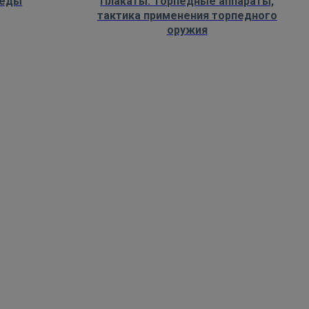
педы
Плакаты: Торпедные аппараты,
тактика применения торпедного
оружия