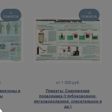
9
19
ПЛАКАТОВ
ПЛАКАТОВ
.
от
1 000
руб.
инезоны и
Плакаты: Снаряжение
мы
подводника (глубоководное,
легководолазное, спасательное и
др.)