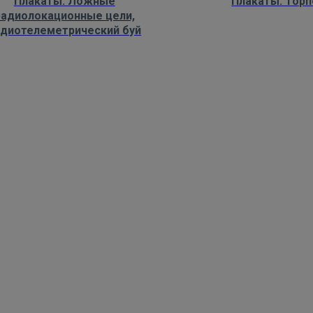
Плакаты: Ложные
Плакаты: Тор
радиолокационные цели,
адиотелеметрический буй