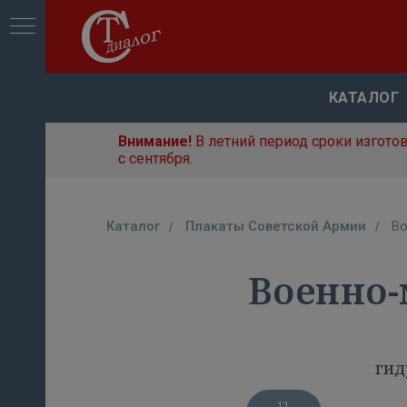
КАТАЛОГ
Внимание!
В летний период сроки изгото
с сентября.
Каталог
Плакаты Советской Армии
Во
/
/
Военно-
гид
11