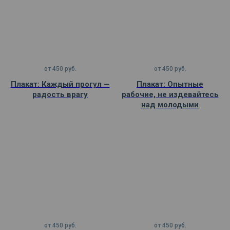
от
450
руб.
от
450
руб.
Плакат: Каждый прогул —
Плакат: Опытные
радость врагу
рабочие, не издевайтесь
над молодыми
от
450
руб.
от
450
руб.