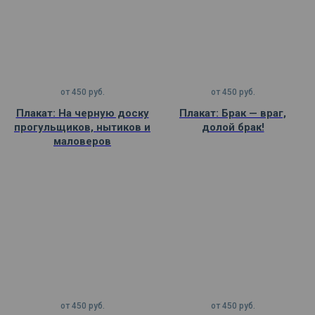
от
450
руб.
от
450
руб.
Плакат: На черную доску
Плакат: Брак — враг,
прогульщиков, нытиков и
долой брак!
маловеров
от
450
руб.
от
450
руб.