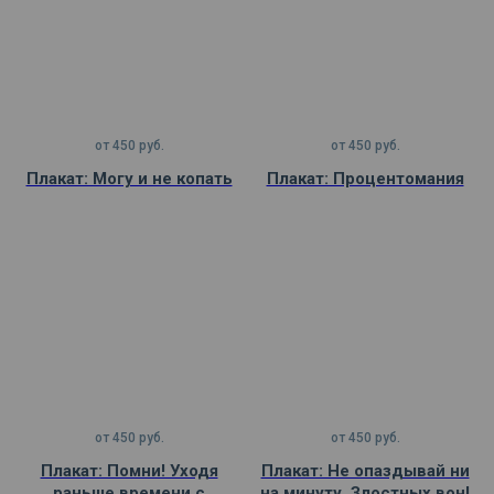
от
450
руб.
от
450
руб.
Плакат: Могу и не копать
Плакат: Процентомания
от
450
руб.
от
450
руб.
Плакат: Помни! Уходя
Плакат: Не опаздывай ни
раньше времени с
на минуту. Злостных вон!