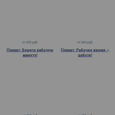
от
450
руб.
от
450
руб.
Плакат: Береги рабочую
Плакат: Рабочее время —
минуту!
работе!