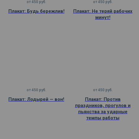
от
450
руб.
от
450
руб.
Плакат: Будь бережлив!
Плакат: Не теряй рабочих
минут!
от
450
руб.
от
450
руб.
Плакат: Лодырей — вон!
Плакат: Против
праздников, прогулов и
пьянства за ударные
темпы работы