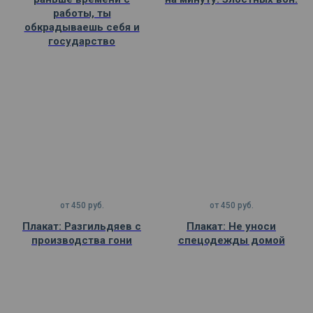
работы, ты
обкрадываешь себя и
государство
от
450
руб.
от
450
руб.
Плакат: Разгильдяев с
Плакат: Не уноси
производства гони
спецодежды домой