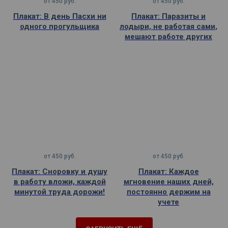
от
450
руб.
от
450
руб.
Плакат: В день Пасхи ни
Плакат: Паразиты и
одного прогульщика
лодыри, не работая сами,
мешают работе других
от
450
руб.
от
450
руб.
Плакат: Сноровку и душу
Плакат: Каждое
в работу вложи, каждой
мгновение наших дней,
минутой труда дорожи!
постоянно держим на
учете