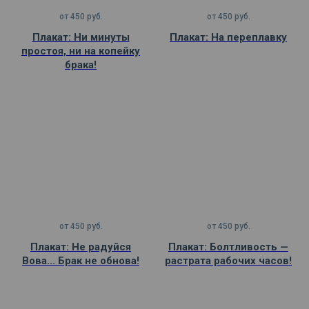
от
450
руб.
от
450
руб.
Плакат: Ни минуты
Плакат: На переплавку
простоя, ни на копейку
брака!
от
450
руб.
от
450
руб.
Плакат: Не радуйся
Плакат: Болтливость —
Вова... Брак не обнова!
растрата рабочих часов!