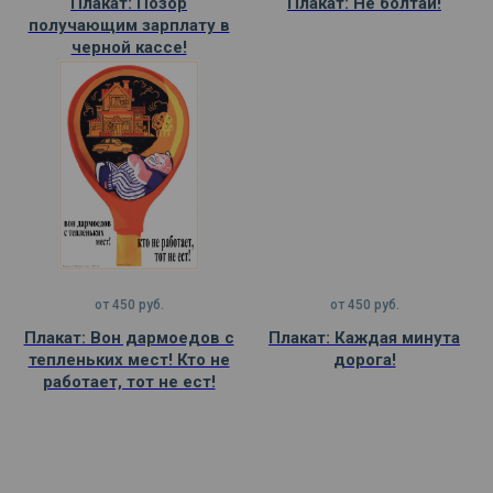
Плакат: Позор
Плакат: Не болтай!
получающим зарплату в
черной кассе!
от
450
руб.
от
450
руб.
Плакат: Вон дармоедов с
Плакат: Каждая минута
тепленьких мест! Кто не
дорога!
работает, тот не ест!