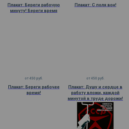
Плакат: Береги рабочую
Плакат: С поля вон!
минуту! Береги время
от
450
руб.
от
450
руб.
Плакат: Береги рабочее
Плакат: Душу и сердце в
время!
работу вложи, каждой
минутой в труде дорожи!