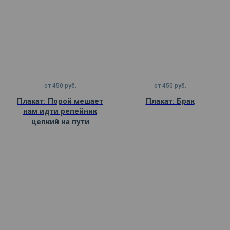
от
450
руб.
от
450
руб.
Плакат: Порой мешает
Плакат: Брак
нам идти репейник
цепкий на пути