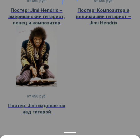
от
450
руб.
от
450
руб.
Постер: Jimi Hendrix –
Постер: Композитор и
американский гитарист,
величайший гитарист –
певец и композитор
Jimi Hendrix
от
450
руб.
Постер: Jimi издевается
над гитарой