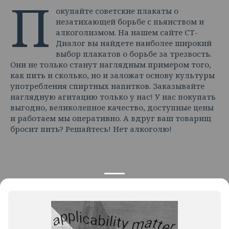
П
окупайте советские плакаты о
незатихающей борьбе с пьянством и
алкоголизмом. На нашем сайте СТ-
Диалог вы найдете наиболее широкий
выбор плакатов о борьбе за трезвость.
Они не только станут наглядным примером того,
как пить и сколько, но и заложат основу культуры
употребления спиртных напитков. Заказывайте
наглядную агитацию только у нас! У нас покупать
выгодно, великолепное качество, доступные цены
и работаем мы оперативно. А вдруг ваш товарищ
бросит пить? Решайтесь! Нет алкоголю!
КОНТАКТЫ
ПРОДУКЦИЯ