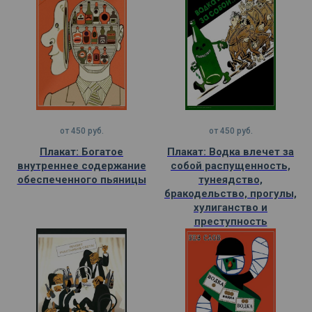
от
450
руб.
от
450
руб.
Плакат: Богатое
Плакат: Водка влечет за
внутреннее содержание
собой распущенность,
обеспеченного пьяницы
тунеядство,
бракодельство, прогулы,
хулиганство и
преступность