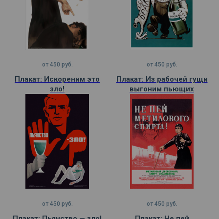
от
450
руб.
от
450
руб.
Плакат: Искореним это
Плакат: Из рабочей гущи
зло!
выгоним пьющих
от
450
руб.
от
450
руб.
Плакат: Пьянство — зло!
Плакат: Не пей