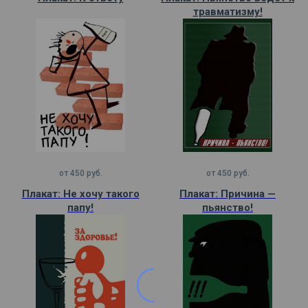
травматизму!
от
450
руб.
от
450
руб.
Плакат: Не хочу такого
Плакат: Причина —
папу!
пьянство!