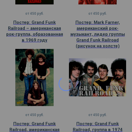
от
450
руб.
от
450
руб.
Постер: Grand Funk
Постер: Mark Farner,
Railroad – американская
американский рок-
рок-группа, образованная
музыкант, лидер группы
в 1969 году
Grand Funk Railroad
(рисунок на холсте)
от
450
руб.
от
450
руб.
Постер: Grand Funk
Постер: Grand Funk
Railroad, американская
Railroad, группа в 1974