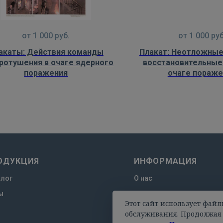
от
1 000
руб.
от
1 000
руб
акаты: Действия команды
Плакат: Неотложные
ротушения в очаге ядерного
восстановительные
поражения
очаге пораже
ОДУКЦИЯ
ИНФОРМАЦИЯ
алог
О нас
ы
Отзывы
Этот сайт использует файл
Оплата и доставка
обслуживания. Продолжая 