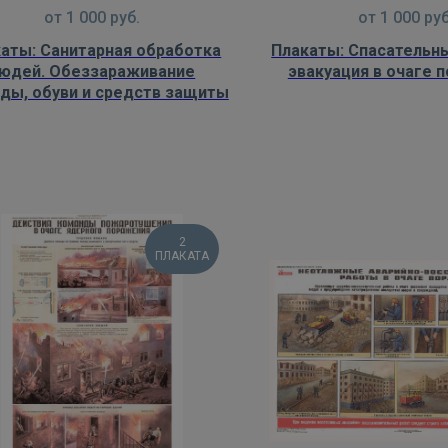
от
1 000
руб.
от
1 000
руб
аты: Санитарная обработка
Плакаты: Спасательн
юдей. Обеззараживание
эвакуация в очаге 
ды, обуви и средств защиты
2
ПЛАКАТА