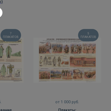
ы)
7
5
ПЛАКАТОВ
ПЛАКАТОВ
.
от
1 000
руб.
ование
Плакаты: