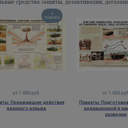
ьные средства защиты, дезактивация, дегазац
4
ПЛАКАТА
от
1 000
руб.
от
1 000
руб
аты: Поражающие действия
Плакаты: Подготовка
ядерного взрыва
радиационной и хи
разведки