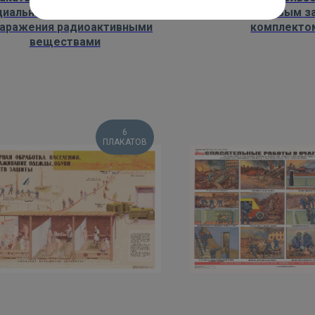
циальные средства защиты
общевойсковым з
заражения радиоактивными
комплекто
веществами
6
ПЛАКАТОВ