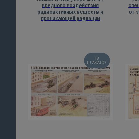
вредного воздействия
спе
радиоактивных веществ и
от 
проникающей радиации
18
ПЛАКАТОВ