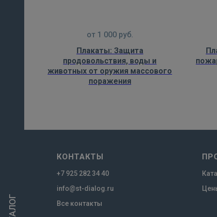
от
1 000
руб.
Плакаты: Защита
Пл
продовольствия, воды и
пожа
животных от оружия массового
поражения
КОНТАКТЫ
ПР
+7 925 282 34 40
Кат
info@st-dialog.ru
Цен
КАТАЛОГ
Все контакты
И