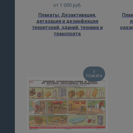
от
1 000
руб.
Плакаты: Дезактивация,
Плак
дегазация и дезинфекция
л
территорий, зданий, техники и
одеж
транспорта
3
ПЛАКАТА