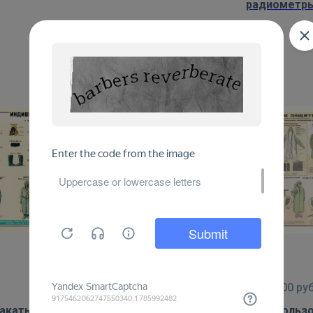
радиометр
8
ПЛАКАТОВ
от
1 000
руб.
от
1 000
руб
акаты: Индивидуальные и
Плакаты: Польз