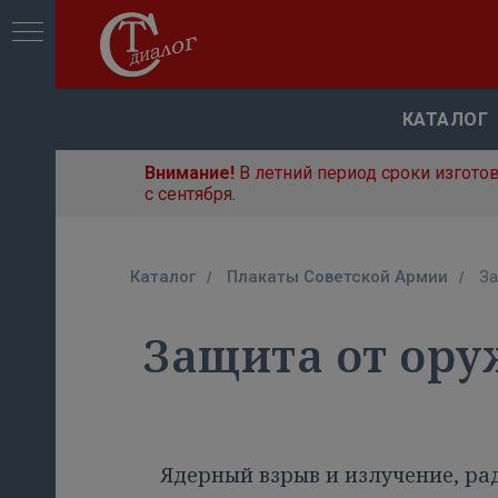
КАТАЛОГ
Внимание!
В летний период сроки изгото
с сентября.
Каталог
Плакаты Советской Армии
За
/
/
Защита от ору
Ядерный взрыв и излучение, ра