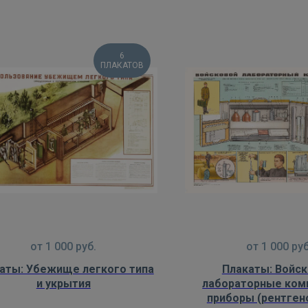
6
ПЛАКАТОВ
от
1 000
руб.
от
1 000
руб
аты: Убежище легкого типа
Плакаты: Войс
и укрытия
лабораторные ком
приборы (рентген