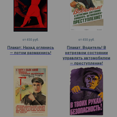
от
450
руб.
от
450
руб.
Плакат: Назад оглянись
Плакат: Водитель! В
— потом размахнись!
нетрезвом состоянии
управлять автомобилем
— преступление!