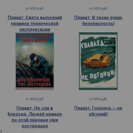
от
450
руб.
от
450
руб.
Плакат: Свято выполняй
Плакат: В твоих руках
правила технической
безопасность!
эксплуатации
от
450
руб.
от
450
руб.
Плакат: Не спи в
Плакат: Гололед — не
борозде. Людей немало
обгоняй!
по этой причине уже
пострадало
1