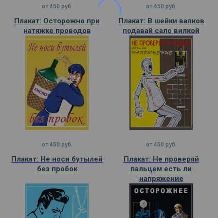
от
450
руб.
от
450
руб.
Плакат: Осторожно при
Плакат: В шейки валков
натяжке проводов
подавай сало вилкой
от
450
руб.
от
450
руб.
Плакат: Не носи бутылей
Плакат: Не проверяй
без пробок
пальцем есть ли
напряжение