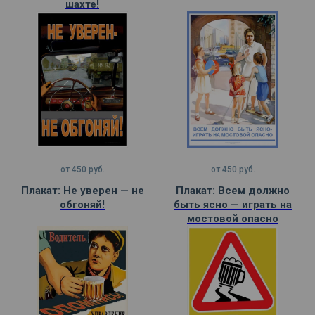
шахте!
от
450
руб.
от
450
руб.
Плакат: Не уверен — не
Плакат: Всем должно
обгоняй!
быть ясно — играть на
мостовой опасно