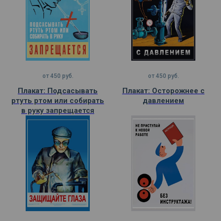
от
450
руб.
от
450
руб.
Плакат: Подсасывать
Плакат: Осторожнее с
ртуть ртом или собирать
давлением
в руку запрещается