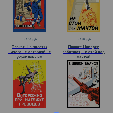
от
450
руб.
от
450
руб.
Плакат: На полатях
Плакат: Наверху
ничего не оставляй не
работают, не стой под
укрепленным
мачтой