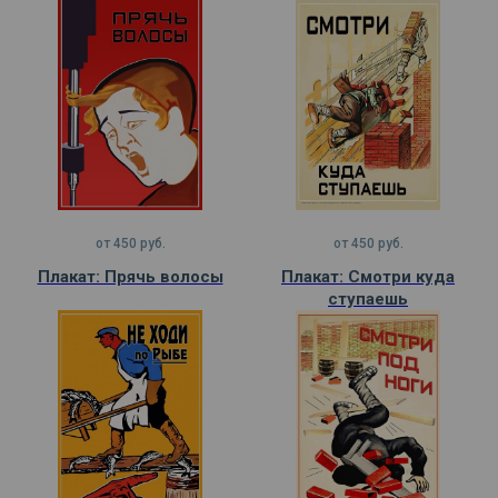
от
450
руб.
от
450
руб.
Плакат: Прячь волосы
Плакат: Смотри куда
ступаешь