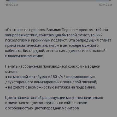
45×30 см
60×40 см
«Охотники на привале» Василия Перова — хрестоматийная
жанровая картина, сочетающая бытовой сюжет, тонкий
психологизм и ироничный подтекст. Эта репродукция станет
ярким тематическим акцентом в интерьере мужского
кабинета, бильярдной, охотничьего домика или столовой
в классическом стиле.
Печать изображения производится краской на водной
основе:
● на матовой фотобумаге 180 г/м² с возможностью
двухстороннего ламинирования глянцевой пленкой;
● на холсте с возможностью натяжки на подрамник.
Цвета напечатанной репродукции могут незначительно
отличаться от цветов картины на сайте в связи
с особенностью цветопередачи монитора.