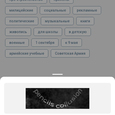
милицейские
социальные
рекламные
политические
музыкальные
книги
живопись
для школы
в детскую
военные
1 сентября
к 9 мая
армейские учебные
Советская Армия
КОНТАКТЫ
ПРОДУКЦИЯ
+7 925 282 34 40
Каталог
info@st-dialog.ru
Цены