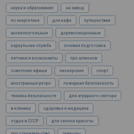
наука и образование
на завод
по энергетике
для кафе
путешествия
антиалкогольные
дореволюционные
караульная служба
огневая подготовка
летчики и космонавты
про шпионов
советские афиши
пионерские
спорт
иностранные ретро
пожарная безопасность
техника безопасности
для аграрного сектора
в клинику
здоровье и медицина
отдых в СССР
для салона красоты
про строительство
приколы