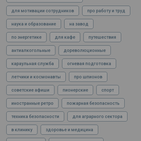
для мотивации сотрудников
про работу и труд
наука и образование
на завод
по энергетике
для кафе
путешествия
антиалкогольные
дореволюционные
караульная служба
огневая подготовка
летчики и космонавты
про шпионов
советские афиши
пионерские
спорт
иностранные ретро
пожарная безопасность
техника безопасности
для аграрного сектора
в клинику
здоровье и медицина