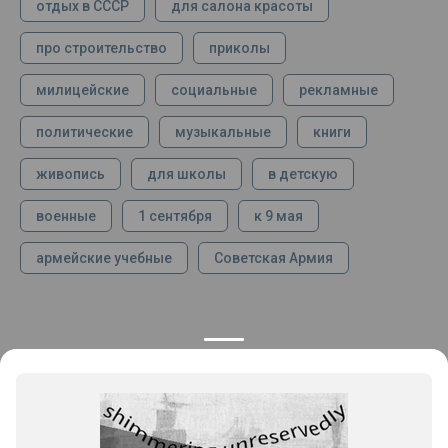
отдых в СССР
для салона красоты
про строительство
приколы
милицейские
социальные
рекламные
политические
музыкальные
книги
живопись
для школы
в детскую
военные
1 сентября
к 9 мая
армейские учебные
Советская Армия
КОНТАКТЫ
ПРОДУКЦИЯ