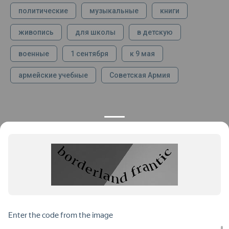
политические
музыкальные
книги
живопись
для школы
в детскую
военные
1 сентября
к 9 мая
армейские учебные
Советская Армия
КОНТАКТЫ
ПРОДУКЦИЯ
+7 925 282 34 40
Каталог
info@st-dialog.ru
Цены
Все контакты