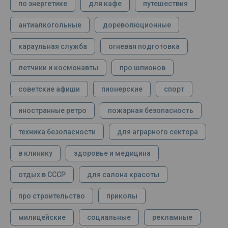
по энергетике
для кафе
путешествия
антиалкогольные
дореволюционные
караульная служба
огневая подготовка
летчики и космонавты
про шпионов
советские афиши
пионерские
спорт
иностранные ретро
пожарная безопасность
техника безопасности
для аграрного сектора
в клинику
здоровье и медицина
отдых в СССР
для салона красоты
про строительство
приколы
милицейские
социальные
рекламные