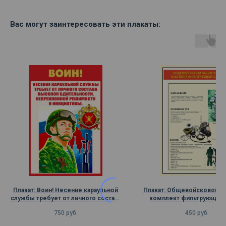
Вас могут заинтересовать эти плакаты:
Плакат: Воин! Несение караульной
Плакат: Общевойсковой з
службы требует от личного состава
комплект фильтрующий
высокой бдительности,
750
руб.
450
руб.
непреклонной решимости и
инициативы