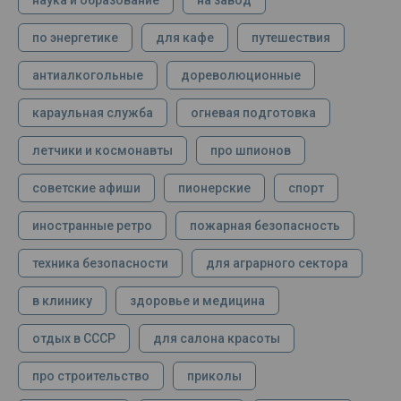
наука и образование
на завод
по энергетике
для кафе
путешествия
антиалкогольные
дореволюционные
караульная служба
огневая подготовка
летчики и космонавты
про шпионов
советские афиши
пионерские
спорт
иностранные ретро
пожарная безопасность
техника безопасности
для аграрного сектора
в клинику
здоровье и медицина
отдых в СССР
для салона красоты
про строительство
приколы