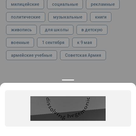
милицейские
социальные
рекламные
политические
музыкальные
книги
живопись
для школы
в детскую
военные
1 сентября
к 9 мая
армейские учебные
Советская Армия
КОНТАКТЫ
ПРОДУКЦИЯ
+7 925 282 34 40
Каталог
info@st-dialog.ru
Цены
Все контакты