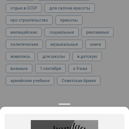
отдых в СССР
для салона красоты
про строительство
приколы
милицейские
социальные
рекламные
политические
музыкальные
книги
живопись
для школы
в детскую
военные
1 сентября
к 9 мая
армейские учебные
Советская Армия