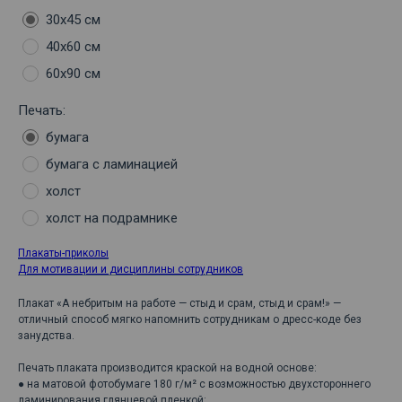
30х45 см
40х60 см
60х90 см
Печать:
бумага
бумага с ламинацией
холст
холст на подрамнике
Плакаты-приколы
Для мотивации и дисциплины сотрудников
Плакат «А небритым на работе — стыд и срам, стыд и срам!» —
отличный способ мягко напомнить сотрудникам о дресс-коде без
занудства.
Печать плаката производится краской на водной основе:
● на матовой фотобумаге 180 г/м² с возможностью двухстороннего
ламинирования глянцевой пленкой;