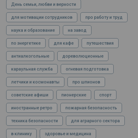
День семьи, любви и верности
для мотивации сотрудников
про работу и труд
наука и образование
на завод
по энергетике
для кафе
путешествия
антиалкогольные
дореволюционные
караульная служба
огневая подготовка
летчики и космонавты
про шпионов
советские афиши
пионерские
спорт
иностранные ретро
пожарная безопасность
техника безопасности
для аграрного сектора
в клинику
здоровье и медицина