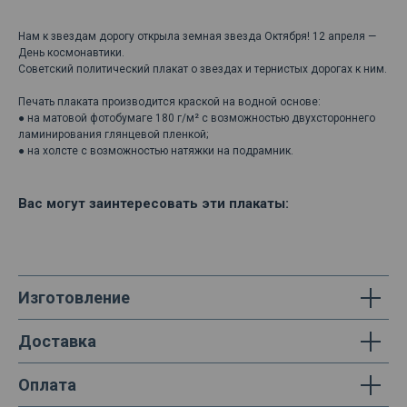
Нам к звездам дорогу открыла земная звезда Октября! 12 апреля —
День космонавтики.
Советский политический плакат о звездах и тернистых дорогах к ним.
Печать плаката производится краской на водной основе:
● на матовой фотобумаге 180 г/м² с возможностью двухстороннего
ламинирования глянцевой пленкой;
● на холсте с возможностью натяжки на подрамник.
Вас могут заинтересовать эти плакаты:
Изготовление
Доставка
Оплата