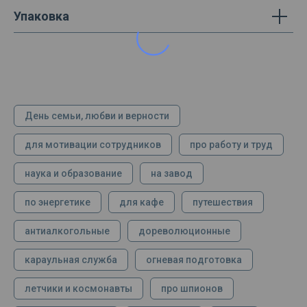
Упаковка
День семьи, любви и верности
для мотивации сотрудников
про работу и труд
наука и образование
на завод
по энергетике
для кафе
путешествия
антиалкогольные
дореволюционные
караульная служба
огневая подготовка
летчики и космонавты
про шпионов