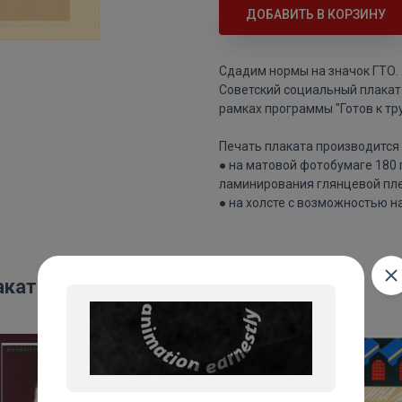
ДОБАВИТЬ В КОРЗИНУ
Сдадим нормы на значок ГТО.
Советский социальный плакат
рамках программы "Готов к тру
Печать плаката производится 
● на матовой фотобумаге 180
ламинирования глянцевой пле
● на холсте с возможностью н
акаты: