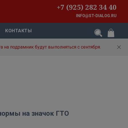
+7 (925) 282 34 40
INFO@ST-DIALOG.RU
КОНТАКТЫ
а на подрамник будут выполняться с сентября.
нормы на значок ГТО