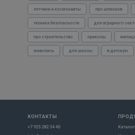
летчики и космонавты
про шпионов
техника безопасности
для аграрного сект
про строительство
приколы
милиц
живопись
для школы
в детскую
КОНТАКТЫ
ПРОД
+7 925 282 34 40
Каталог