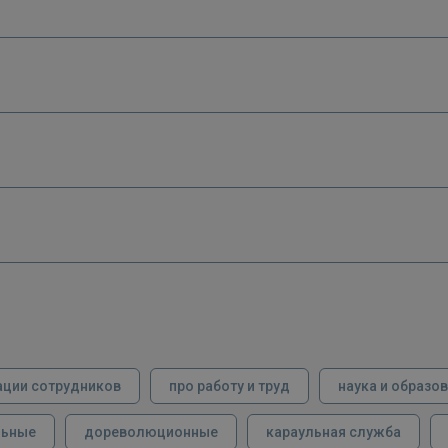
ации сотрудников
про работу и труд
наука и образо
льные
дореволюционные
караульная служба