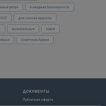
нные ретро
пожарная безопасность
СССР
для салона красоты
е
музыкальные
книги
ебные
Советская Армия
ДОКУМЕНТЫ
Публичная оферта