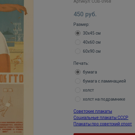
Артикул:
СОВ-0968
450
руб.
Размер:
30х45 см
40х60 см
60х90 см
Печать:
бумага
бумага с ламинацией
холст
холст на подрамнике
Советские плакаты
Социальные плакаты СССР
Плакаты про советский спорт