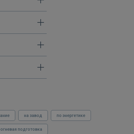
вание
на завод
по энергетике
огневая подготовка