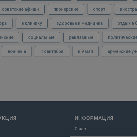
советские афиши
пионерские
спорт
иностра
ора
в клинику
здоровье и медицина
отдых в 
ейские
социальные
рекламные
политически
военные
1 сентября
к 9 мая
армейские уч
УКЦИЯ
ИНФОРМАЦИЯ
О нас