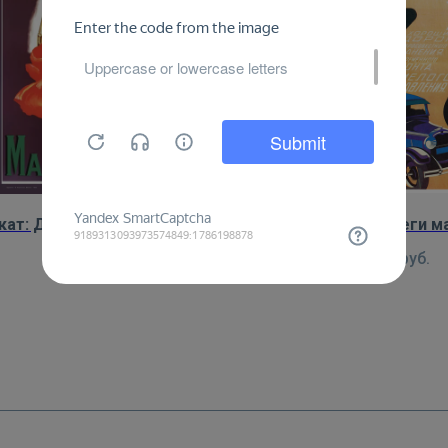
кат: Духи и одеколон Маки
Плакат: Береги м
450
руб.
450
руб.