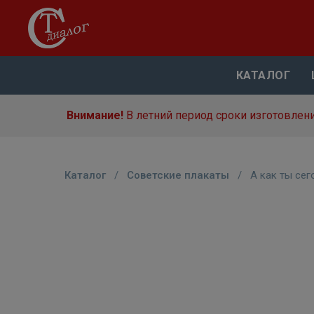
КАТАЛОГ
Внимание!
В летний период сроки изготовлени
Каталог
/
Советские плакаты
/
А как ты сег