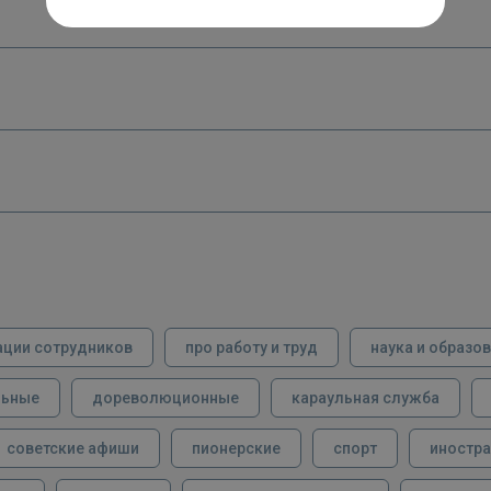
ации сотрудников
про работу и труд
наука и образо
льные
дореволюционные
караульная служба
советские афиши
пионерские
спорт
иностра