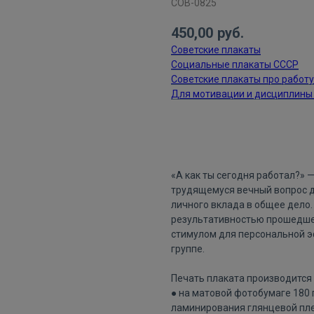
СОВ-0825
450,00
руб.
Советские плакаты
Социальные плакаты СССР
Советские плакаты про работу
Для мотивации и дисциплины
ДОБАВИТЬ В КОРЗИНУ
«А как ты сегодня работал?» 
трудящемуся вечный вопрос д
личного вклада в общее дело.
результативностью прошедшег
стимулом для персональной э
группе.
Печать плаката производится 
● на матовой фотобумаге 180
ламинирования глянцевой пле