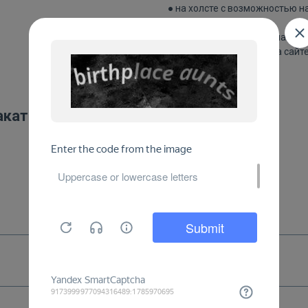
● на холсте с возможностью н
Цвета напечатанного плаката 
изображения плаката на сайте
акаты: