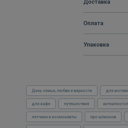
Доставка
Оплата
Упаковка
День семьи, любви и верности
для мотив
для кафе
путешествия
антиалкого
летчики и космонавты
про шпионов