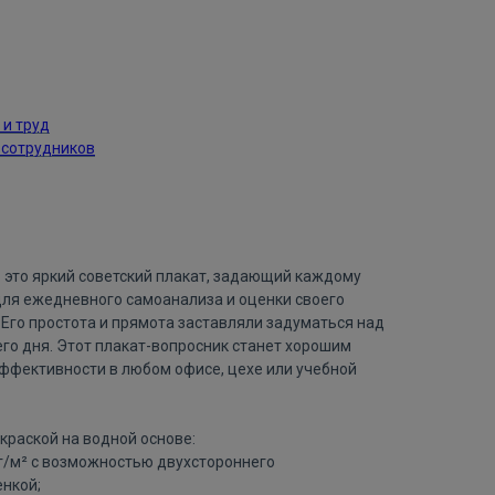
 и труд
 сотрудников
— это яркий советский плакат, задающий каждому
ля ежедневного самоанализа и оценки своего
 Его простота и прямота заставляли задуматься над
о дня. Этот плакат-вопросник станет хорошим
ффективности в любом офисе, цехе или учебной
краской на водной основе:
 г/м² с возможностью двухстороннего
нкой;