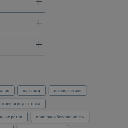
вание
на завод
по энергетике
огневая подготовка
нные ретро
пожарная безопасность