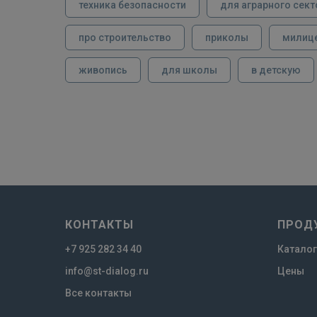
техника безопасности
для аграрного сект
про строительство
приколы
милиц
живопись
для школы
в детскую
КОНТАКТЫ
ПРОД
+7 925 282 34 40
Каталог
info@st-dialog.ru
Цены
Все контакты