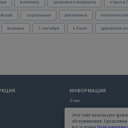
ора
в клинику
здоровье и медицина
отдых в 
ейские
социальные
рекламные
политически
военные
1 сентября
к 9 мая
армейские уч
УКЦИЯ
ИНФОРМАЦИЯ
О нас
Отзывы
Этот сайт использует файл
Оплата и доставка
обслуживания. Продолжая 
все условия
Пользовательс