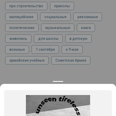
про строительство
приколы
милицейские
социальные
рекламные
политические
музыкальные
книги
живопись
для школы
в детскую
военные
1 сентября
к 9 мая
армейские учебные
Советская Армия
КОНТАКТЫ
ПРОДУКЦИЯ
+7 925 282 34 40
Каталог