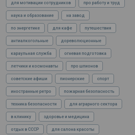
для мотивации сотрудников
про работу и труд
наука и образование
на завод
по энергетике
для кафе
путешествия
антиалкогольные
дореволюционные
караульная служба
огневая подготовка
летчики и космонавты
про шпионов
советские афиши
пионерские
спорт
иностранные ретро
пожарная безопасность
техника безопасности
для аграрного сектора
в клинику
здоровье и медицина
отдых в СССР
для салона красоты