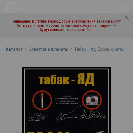
Внимание!
В летний период сроки изготовления заказов могут
быть увеличены. Работы по натяжке холста на подрамник
будут выполняться с сентября.
Каталог
/
Советские плакаты
/
Табак — яд. Брось курить!