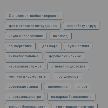
День семьи, любви и верности
для мотивации сотрудников
про работу и труд
наука и образование
на завод
по энергетике
для кафе
путешествия
антиалкогольные
дореволюционные
караульная служба
огневая подготовка
летчики и космонавты
про шпионов
советские афиши
пионерские
спорт
иностранные ретро
пожарная безопасность
техника безопасности
для аграрного сектора