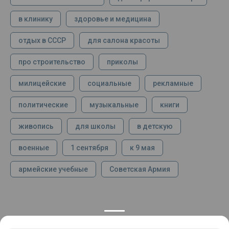
в клинику
здоровье и медицина
отдых в СССР
для салона красоты
про строительство
приколы
милицейские
социальные
рекламные
политические
музыкальные
книги
живопись
для школы
в детскую
военные
1 сентября
к 9 мая
армейские учебные
Советская Армия