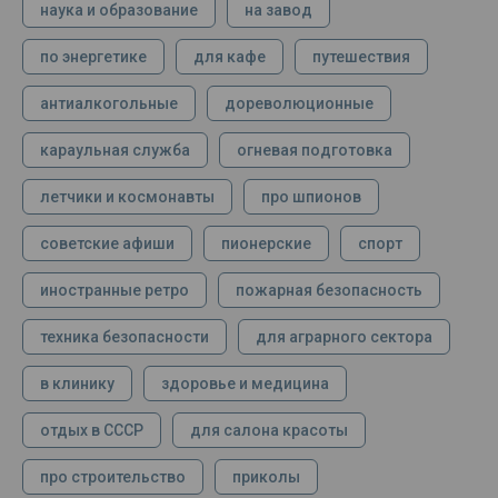
наука и образование
на завод
по энергетике
для кафе
путешествия
антиалкогольные
дореволюционные
караульная служба
огневая подготовка
летчики и космонавты
про шпионов
советские афиши
пионерские
спорт
иностранные ретро
пожарная безопасность
техника безопасности
для аграрного сектора
в клинику
здоровье и медицина
отдых в СССР
для салона красоты
про строительство
приколы