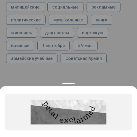
милицейские
социальные
рекламные
политические
музыкальные
книги
живопись
для школы
в детскую
военные
1 сентября
к 9 мая
армейские учебные
Советская Армия
КОНТАКТЫ
ПРОДУКЦИЯ
+7 925 282 34 40
Каталог
info@st-dialog.ru
Цены
Все контакты