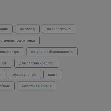
вание
на завод
по энергетике
огневая подготовка
нные ретро
пожарная безопасность
СССР
для салона красоты
е
музыкальные
книги
ебные
Советская Армия