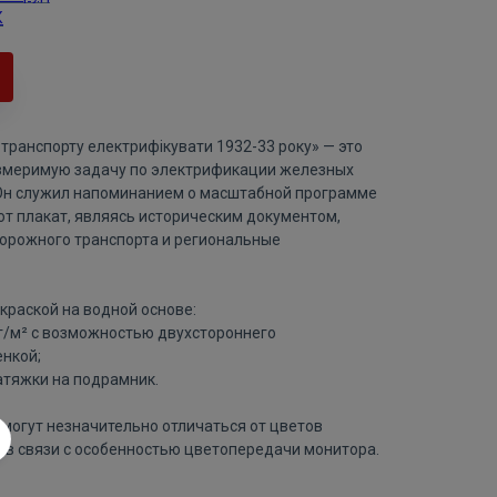
К
 транспорту електрифiкувати 1932-33 року» — это
измеримую задачу по электрификации железных
 Он служил напоминанием о масштабной программе
от плакат, являясь историческим документом,
орожного транспорта и региональные
краской на водной основе:
 г/м² с возможностью двухстороннего
нкой;
атяжки на подрамник.
могут незначительно отличаться от цветов
 в связи с особенностью цветопередачи монитора.