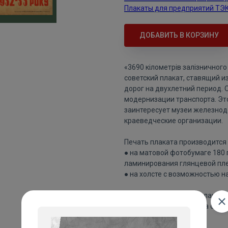
Плакаты для предприятий ТЭ
ДОБАВИТЬ В КОРЗИНУ
«3690 кiлометрiв залiзничного
советский плакат, ставящий 
дорог на двухлетний период.
модернизации транспорта. Эт
заинтересует музеи железнод
краеведческие организации.
Печать плаката производится 
● на матовой фотобумаге 180
ламинирования глянцевой пле
● на холсте с возможностью н
Цвета напечатанного плаката 
изображения плаката на сайте