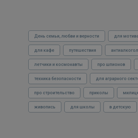
День семьи, любви и верности
для мотив
для кафе
путешествия
антиалкого
летчики и космонавты
про шпионов
техника безопасности
для аграрного сект
про строительство
приколы
милиц
живопись
для школы
в детскую