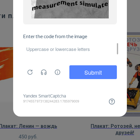
ти плакаты:
Плакат: Ленин — вождь
Плакат: Ротозей, н
друзей!
450
руб.