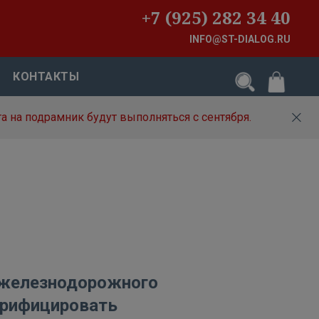
+7 (925) 282 34 40
INFO@ST-DIALOG.RU
КОНТАКТЫ
а на подрамник будут выполняться с сентября.
 железнодорожного
трифицировать