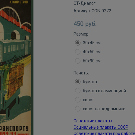
СТ-Диалог
Артикул:
СОВ-0272
450
руб.
Размер:
30х45 см
40х60 см
60х90 см
Печать:
бумага
бумага с ламинацией
холст
холст на подрамнике
Советские плакаты
Социальные плакаты СССР
Советские плакаты про работу