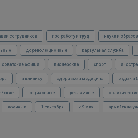
ации сотрудников
про работу и труд
наука и образо
льные
дореволюционные
караульная служба
советские афиши
пионерские
спорт
иностра
ора
в клинику
здоровье и медицина
отдых в 
ейские
социальные
рекламные
политически
военные
1 сентября
к 9 мая
армейские уч