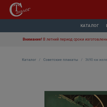
КАТАЛОГ
Внимание!
В летний период сроки изготовлени
Каталог
/
Советские плакаты
/
3690 км жел