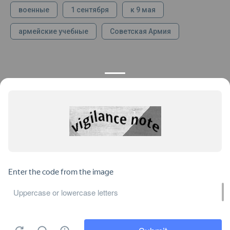
военные
1 сентября
к 9 мая
армейские учебные
Советская Армия
КОНТАКТЫ
ПРОДУКЦИЯ
+7 925 282 34 40
Каталог
info@st-dialog.ru
Цены
Все контакты
ИНФОРМАЦИЯ
ДОКУМЕНТЫ
О нас
Публичная оферта
Отзывы
Пользовательское соглашение