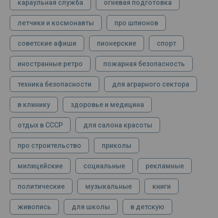
караульная служба
огневая подготовка
летчики и космонавты
про шпионов
советские афиши
пионерские
спорт
иностранные ретро
пожарная безопасность
техника безопасности
для аграрного сектора
в клинику
здоровье и медицина
отдых в СССР
для салона красоты
про строительство
приколы
милицейские
социальные
рекламные
политические
музыкальные
книги
живопись
для школы
в детскую