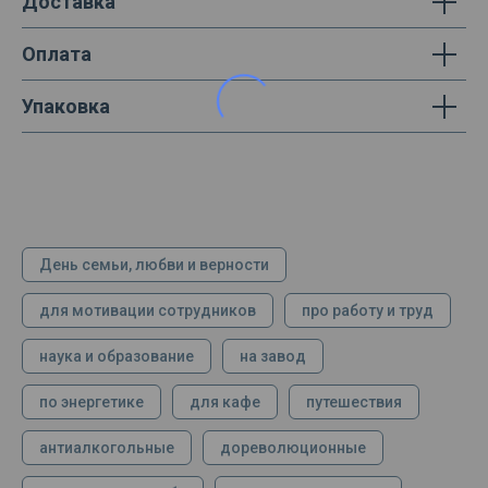
Доставка
Оплата
Упаковка
День семьи, любви и верности
для мотивации сотрудников
про работу и труд
наука и образование
на завод
по энергетике
для кафе
путешествия
антиалкогольные
дореволюционные