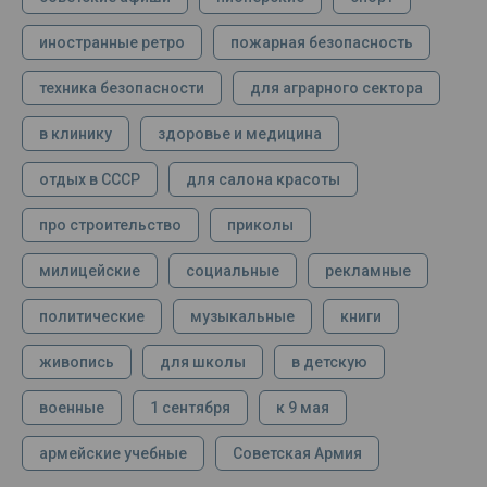
иностранные ретро
пожарная безопасность
техника безопасности
для аграрного сектора
в клинику
здоровье и медицина
отдых в СССР
для салона красоты
про строительство
приколы
милицейские
социальные
рекламные
политические
музыкальные
книги
живопись
для школы
в детскую
военные
1 сентября
к 9 мая
армейские учебные
Советская Армия