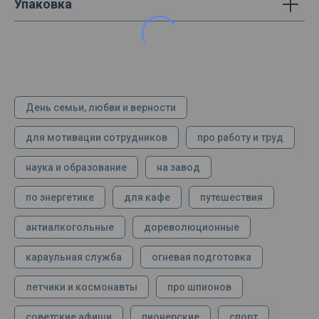
Упаковка
День семьи, любви и верности
для мотивации сотрудников
про работу и труд
наука и образование
на завод
по энергетике
для кафе
путешествия
антиалкогольные
дореволюционные
караульная служба
огневая подготовка
летчики и космонавты
про шпионов
советские афиши
пионерские
спорт