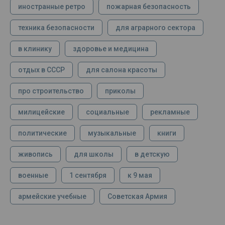
иностранные ретро
пожарная безопасность
техника безопасности
для аграрного сектора
в клинику
здоровье и медицина
отдых в СССР
для салона красоты
про строительство
приколы
милицейские
социальные
рекламные
политические
музыкальные
книги
живопись
для школы
в детскую
военные
1 сентября
к 9 мая
армейские учебные
Советская Армия