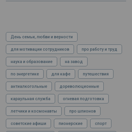
День семьи, любви и верности
для мотивации сотрудников
про работу и труд
наука и образование
на завод
по энергетике
для кафе
путешествия
антиалкогольные
дореволюционные
караульная служба
огневая подготовка
летчики и космонавты
про шпионов
советские афиши
пионерские
спорт