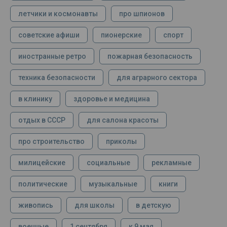
летчики и космонавты
про шпионов
советские афиши
пионерские
спорт
иностранные ретро
пожарная безопасность
техника безопасности
для аграрного сектора
в клинику
здоровье и медицина
отдых в СССР
для салона красоты
про строительство
приколы
милицейские
социальные
рекламные
политические
музыкальные
книги
живопись
для школы
в детскую
военные
1 сентября
к 9 мая