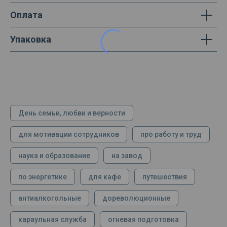
Оплата
Упаковка
День семьи, любви и верности
для мотивации сотрудников
про работу и труд
наука и образование
на завод
по энергетике
для кафе
путешествия
антиалкогольные
дореволюционные
караульная служба
огневая подготовка