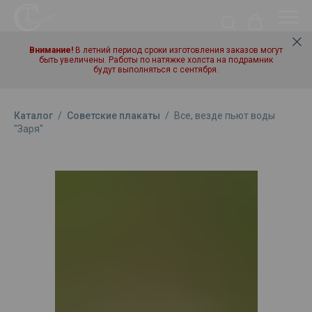
Внимание!
В летний период сроки изготовления заказов могут
быть увеличены. Работы по натяжке холста на подрамник
будут выполняться с сентября.
Каталог
/
Советские плакаты
/
Все, везде пьют воды
"Заря"