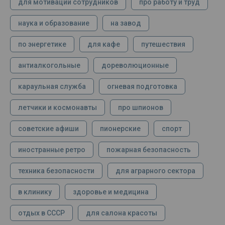
для мотивации сотрудников
про работу и труд
наука и образование
на завод
по энергетике
для кафе
путешествия
антиалкогольные
дореволюционные
караульная служба
огневая подготовка
летчики и космонавты
про шпионов
советские афиши
пионерские
спорт
иностранные ретро
пожарная безопасность
техника безопасности
для аграрного сектора
в клинику
здоровье и медицина
отдых в СССР
для салона красоты