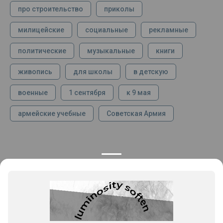
про строительство
приколы
милицейские
социальные
рекламные
политические
музыкальные
книги
живопись
для школы
в детскую
военные
1 сентября
к 9 мая
армейские учебные
Советская Армия
КОНТАКТЫ
ПРОДУКЦИЯ
+7 925 282 34 40
Каталог