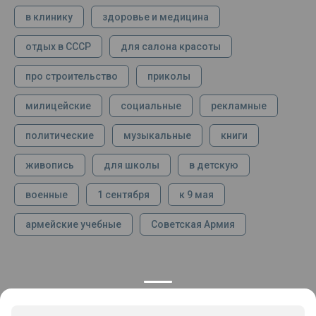
в клинику
здоровье и медицина
отдых в СССР
для салона красоты
про строительство
приколы
милицейские
социальные
рекламные
политические
музыкальные
книги
живопись
для школы
в детскую
военные
1 сентября
к 9 мая
армейские учебные
Советская Армия