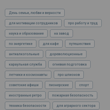
День семьи, любви и верности
для мотивации сотрудников
про работу и труд
наука и образование
на завод
по энергетике
для кафе
путешествия
антиалкогольные
дореволюционные
караульная служба
огневая подготовка
летчики и космонавты
про шпионов
советские афиши
пионерские
спорт
иностранные ретро
пожарная безопасность
техника безопасности
для аграрного сектора