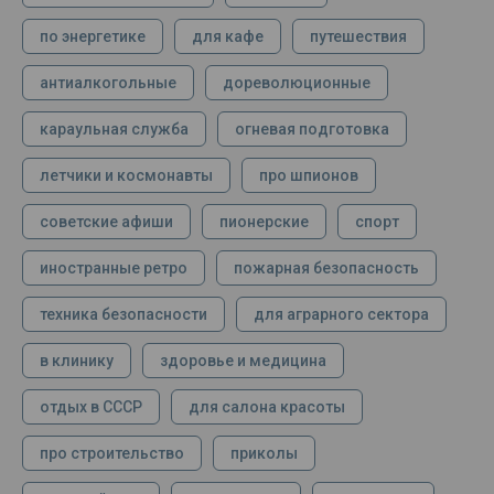
по энергетике
для кафе
путешествия
антиалкогольные
дореволюционные
караульная служба
огневая подготовка
летчики и космонавты
про шпионов
советские афиши
пионерские
спорт
иностранные ретро
пожарная безопасность
техника безопасности
для аграрного сектора
в клинику
здоровье и медицина
отдых в СССР
для салона красоты
про строительство
приколы