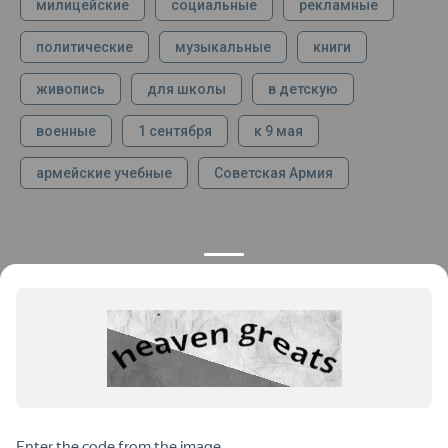
милицейские
социальные
рекламные
политические
музыкальные
книги
живопись
для школы
в детскую
военные
1 сентября
к 9 мая
армейские учебные
Советская Армия
КОНТАКТЫ
ПРОДУКЦИЯ
+7 925 282 34 40
Каталог
info@st-dialog.ru
Цены
Все контакты