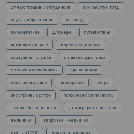
для мотивации сотрудников
про работу и труд
наука и образование
на завод
по энергетике
для кафе
путешествия
антиалкогольные
дореволюционные
караульная служба
огневая подготовка
летчики и космонавты
про шпионов
советские афиши
пионерские
спорт
иностранные ретро
пожарная безопасность
техника безопасности
для аграрного сектора
в клинику
здоровье и медицина
отдых в СССР
для салона красоты