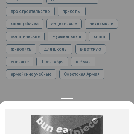
про строительство
приколы
милицейские
социальные
рекламные
политические
музыкальные
книги
живопись
для школы
в детскую
военные
1 сентября
к 9 мая
армейские учебные
Советская Армия
КОНТАКТЫ
ПРОДУКЦИЯ