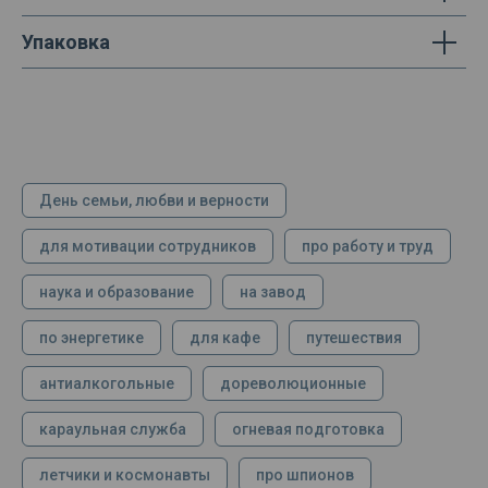
Упаковка
День семьи, любви и верности
для мотивации сотрудников
про работу и труд
наука и образование
на завод
по энергетике
для кафе
путешествия
антиалкогольные
дореволюционные
караульная служба
огневая подготовка
летчики и космонавты
про шпионов