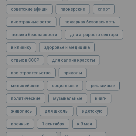
советские афиши
пионерские
спорт
иностранные ретро
пожарная безопасность
техника безопасности
для аграрного сектора
в клинику
здоровье и медицина
отдых в СССР
для салона красоты
про строительство
приколы
милицейские
социальные
рекламные
политические
музыкальные
книги
живопись
для школы
в детскую
военные
1 сентября
к 9 мая