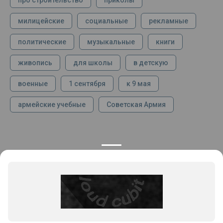
про строительство
приколы
милицейские
социальные
рекламные
политические
музыкальные
книги
живопись
для школы
в детскую
военные
1 сентября
к 9 мая
армейские учебные
Советская Армия
КОНТАКТЫ
ПРОДУКЦИЯ
+7 925 282 34 40
Каталог
info@st-dialog.ru
Цены