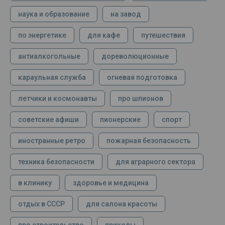
наука и образование
на завод
по энергетике
для кафе
путешествия
антиалкогольные
дореволюционные
караульная служба
огневая подготовка
летчики и космонавты
про шпионов
советские афиши
пионерские
спорт
иностранные ретро
пожарная безопасность
техника безопасности
для аграрного сектора
в клинику
здоровье и медицина
отдых в СССР
для салона красоты