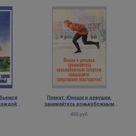
обьемся
Плакат: Юноши и девушки,
 каждой
занимайтесь конькобежным
вы!
спортом
450
руб.