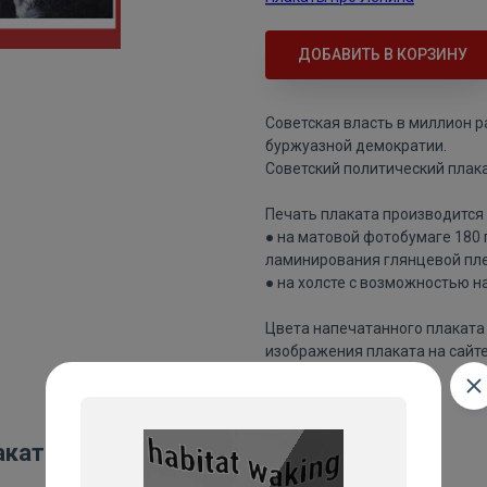
ДОБАВИТЬ В КОРЗИНУ
Советская власть в миллион 
буржуазной демократии.
Советский политический плака
Печать плаката производится 
● на матовой фотобумаге 180
ламинирования глянцевой пле
● на холсте с возможностью н
Цвета напечатанного плаката 
изображения плаката на сайте
акаты: