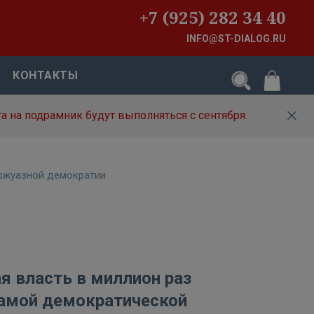
+7 (925) 282 34 40
INFO@ST-DIALOG.RU
КОНТАКТЫ
а на подрамник будут выполняться с сентября.
уржуазной демократии
я власть в миллион раз
амой демократической