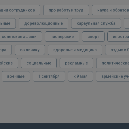
ации сотрудников
про работу и труд
наука и образо
льные
дореволюционные
караульная служба
советские афиши
пионерские
спорт
иностра
ора
в клинику
здоровье и медицина
отдых в 
ейские
социальные
рекламные
политически
военные
1 сентября
к 9 мая
армейские уч