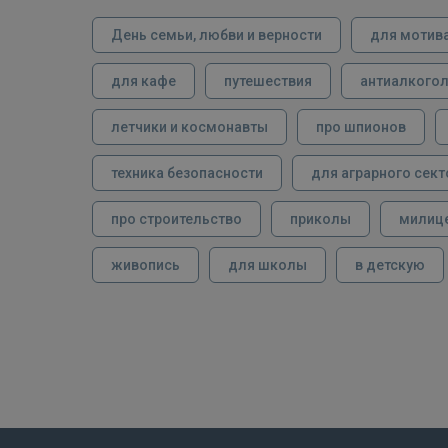
День семьи, любви и верности
для мотив
для кафе
путешествия
антиалкого
летчики и космонавты
про шпионов
техника безопасности
для аграрного сект
про строительство
приколы
милиц
живопись
для школы
в детскую