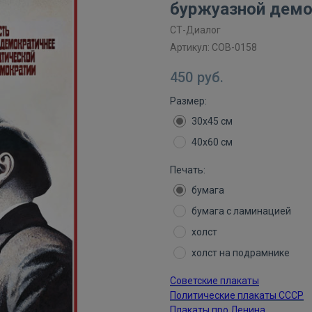
буржуазной демо
СТ-Диалог
Артикул:
СОВ-0158
450
руб.
Размер:
30х45 см
40х60 см
Печать:
бумага
бумага с ламинацией
холст
холст на подрамнике
Советские плакаты
Политические плакаты СССР
Плакаты про Ленина