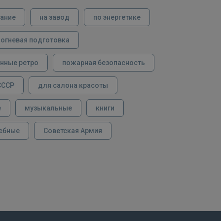
вание
на завод
по энергетике
огневая подготовка
нные ретро
пожарная безопасность
СССР
для салона красоты
е
музыкальные
книги
ебные
Советская Армия