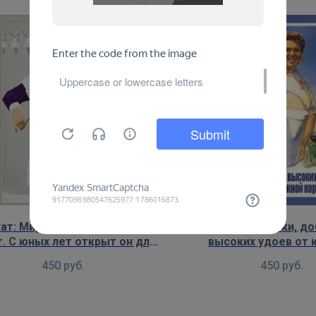
ат: Мир искусства светел и
Плакат: Доярки, д
. С юных лет открыт он для
высоких удоев от
ребят!
фуражной коро
450
руб.
450
руб.