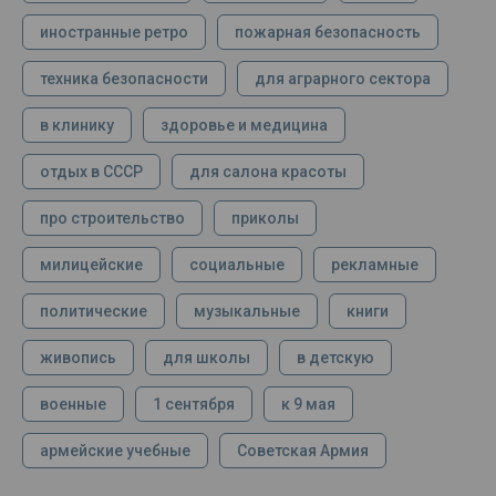
иностранные ретро
пожарная безопасность
техника безопасности
для аграрного сектора
в клинику
здоровье и медицина
отдых в СССР
для салона красоты
про строительство
приколы
милицейские
социальные
рекламные
политические
музыкальные
книги
живопись
для школы
в детскую
военные
1 сентября
к 9 мая
армейские учебные
Советская Армия