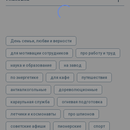
День семьи, любви и верности
для мотивации сотрудников
про работу и труд
наука и образование
на завод
по энергетике
для кафе
путешествия
антиалкогольные
дореволюционные
караульная служба
огневая подготовка
летчики и космонавты
про шпионов
советские афиши
пионерские
спорт