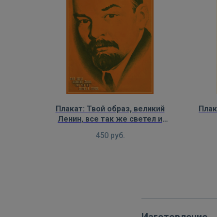
Плакат: Твой образ, великий
Плак
Ленин, все так же светел и
глубок
450
руб.
Изготовление