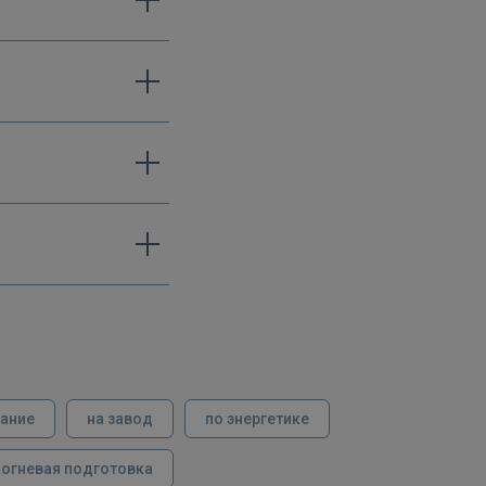
вание
на завод
по энергетике
огневая подготовка