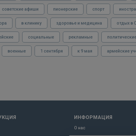
советские афиши
пионерские
спорт
иностра
ора
в клинику
здоровье и медицина
отдых в 
ейские
социальные
рекламные
политически
военные
1 сентября
к 9 мая
армейские уч
УКЦИЯ
ИНФОРМАЦИЯ
О нас