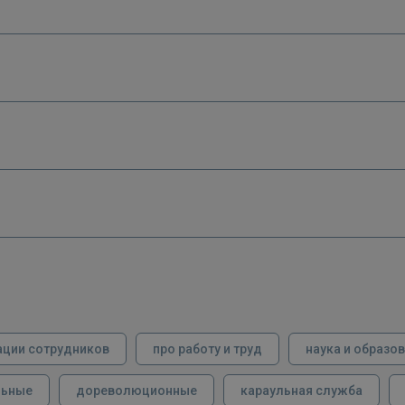
ации сотрудников
про работу и труд
наука и образо
льные
дореволюционные
караульная служба