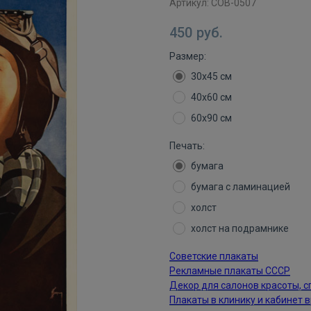
Артикул:
СОВ-0507
450
руб.
Размер:
30х45 см
40х60 см
60х90 см
Печать:
бумага
бумага с ламинацией
холст
холст на подрамнике
Советские плакаты
Рекламные плакаты СССР
Декор для салонов красоты, с
Плакаты в клинику и кабинет 