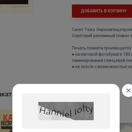
ДОБАВИТЬ В КОРЗИНУ
Санит Тэжэ. Наркомпищепром
Советский рекламный плакат з
Печать плаката производится 
● на матовой фотобумаге 180
ламинирования глянцевой пле
● на холсте с возможностью н
акаты: