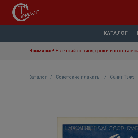
КАТАЛОГ
Внимание!
В летний период сроки изготовлени
Каталог
/
Советские плакаты
/
Санит Тэжэ