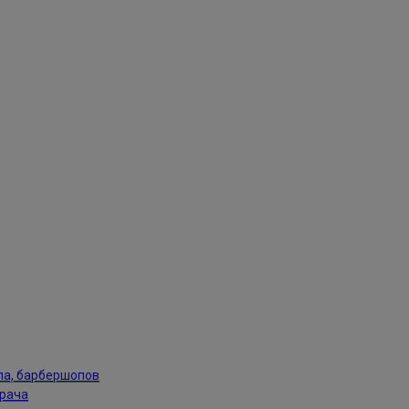
па, барбершопов
врача