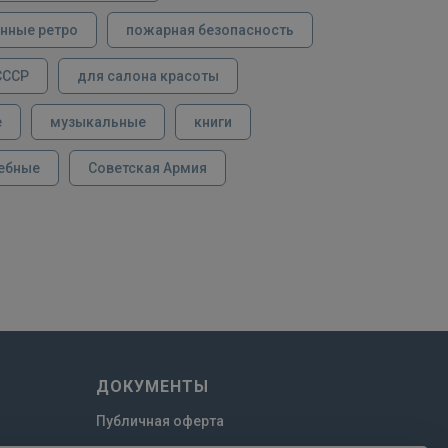
нные ретро
пожарная безопасность
СССР
для салона красоты
е
музыкальные
книги
ебные
Советская Армия
ДОКУМЕНТЫ
Публичная оферта