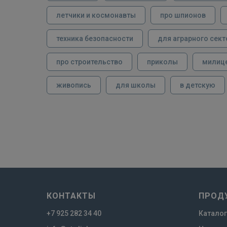
летчики и космонавты
про шпионов
техника безопасности
для аграрного сект
про строительство
приколы
милиц
живопись
для школы
в детскую
КОНТАКТЫ
ПРОД
+7 925 282 34 40
Каталог