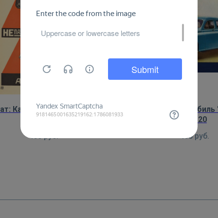
ат: Как нужно разрезывать
Плакат: Автомобиль 
книгу
ГАЗ-20
450
руб.
450
руб.