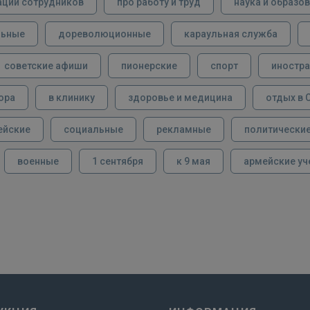
ации сотрудников
про работу и труд
наука и образо
льные
дореволюционные
караульная служба
советские афиши
пионерские
спорт
иностра
ора
в клинику
здоровье и медицина
отдых в 
ейские
социальные
рекламные
политически
военные
1 сентября
к 9 мая
армейские уч