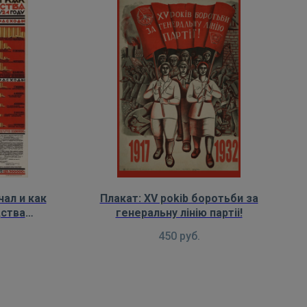
чал и как
Плакат: XV pokib боротьби за
дства
генеральну лiнiю партii!
олком в
450
руб.
х