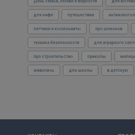
День семьи, любви и верности
для мотив
для кафе
путешествия
антиалкого
летчики и космонавты
про шпионов
техника безопасности
для аграрного сект
про строительство
приколы
милиц
живопись
для школы
в детскую