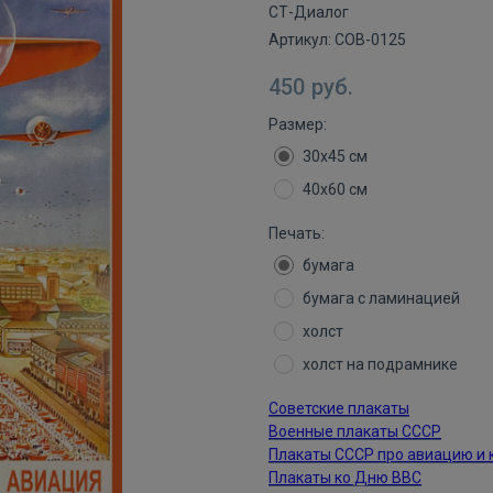
СТ-Диалог
Артикул:
СОВ-0125
450
руб.
Размер:
30х45 см
40х60 см
Печать:
бумага
бумага с ламинацией
холст
холст на подрамнике
Советские плакаты
Военные плакаты СССР
Плакаты СССР про авиацию и 
Плакаты ко Дню ВВС