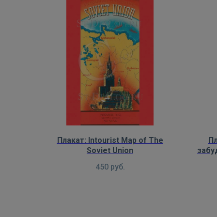
Плакат: Intourist Map of The
Пл
Soviet Union
забу
450
руб.