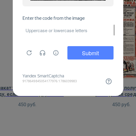
акат: Друга я никогда не
Плакат: Откуда полу
ду, если с ним подружился в
расходовал сре
Москве!
Московский губисп
450
руб.
450
руб.
1923/24 года