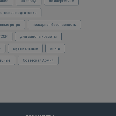
вание
на завод
по энергетике
огневая подготовка
нные ретро
пожарная безопасность
СССР
для салона красоты
е
музыкальные
книги
ебные
Советская Армия