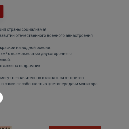
ция страны социализма!
азвитии отечественного военного авиастроения.
краской на водной основе:
 г/м² с возможностью двухстороннего
нкой;
атяжки на подрамник.
могут незначительно отличаться от цветов
 в связи с особенностью цветопередачи монитора.