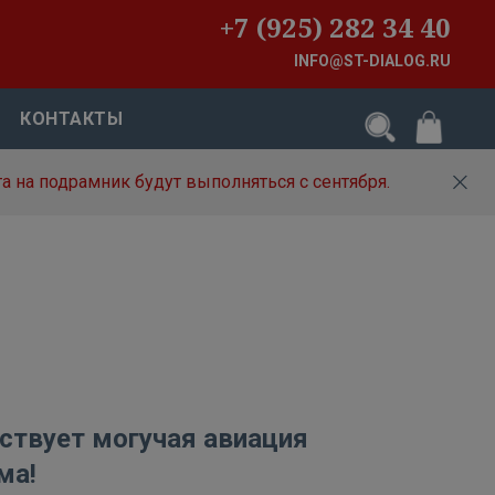
+7 (925) 282 34 40
INFO@ST-DIALOG.RU
КОНТАКТЫ
а на подрамник будут выполняться с сентября.
ствует могучая авиация
ма!