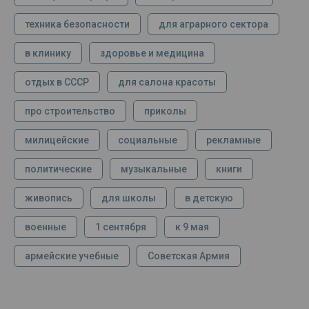
техника безопасности
для аграрного сектора
в клинику
здоровье и медицина
отдых в СССР
для салона красоты
про строительство
приколы
милицейские
социальные
рекламные
политические
музыкальные
книги
живопись
для школы
в детскую
военные
1 сентября
к 9 мая
армейские учебные
Советская Армия