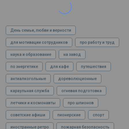
День семьи, любви и верности
для мотивации сотрудников
про работу и труд
наука и образование
на завод
по энергетике
для кафе
путешествия
антиалкогольные
дореволюционные
караульная служба
огневая подготовка
летчики и космонавты
про шпионов
советские афиши
пионерские
спорт
иностранные ретро
пожарная безопасность