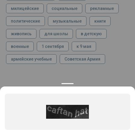
милицейские
социальные
рекламные
политические
музыкальные
книги
живопись
для школы
в детскую
военные
1 сентября
к 9 мая
армейские учебные
Советская Армия
КОНТАКТЫ
ПРОДУКЦИЯ
+7 925 282 34 40
Каталог
info@st-dialog.ru
Цены