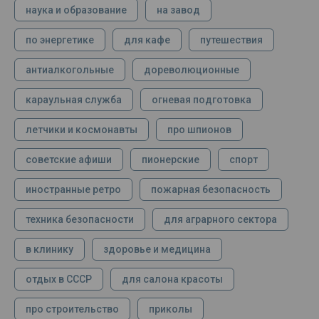
наука и образование
на завод
по энергетике
для кафе
путешествия
антиалкогольные
дореволюционные
караульная служба
огневая подготовка
летчики и космонавты
про шпионов
советские афиши
пионерские
спорт
иностранные ретро
пожарная безопасность
техника безопасности
для аграрного сектора
в клинику
здоровье и медицина
отдых в СССР
для салона красоты
про строительство
приколы