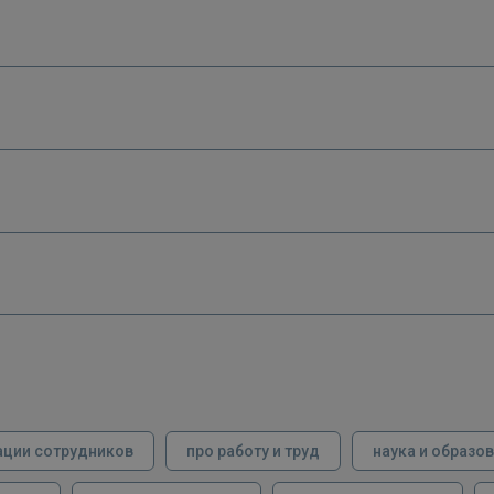
ации сотрудников
про работу и труд
наука и образо