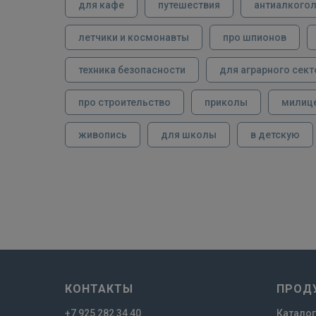
для кафе
путешествия
антиалкого
летчики и космонавты
про шпионов
техника безопасности
для аграрного сект
про строительство
приколы
милиц
живопись
для школы
в детскую
КОНТАКТЫ
ПРОД
+7 925 282 34 40
Каталог