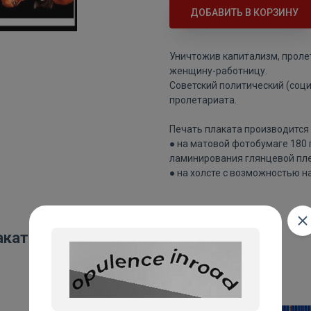
ДОБАВИТЬ В КОРЗИНУ
Уничтожив капитализм, проле
женщину-работницу.
Советский политический (соц
пролетариата.
Печать плаката производится 
● на матовой фотобумаге 180
ламинирования глянцевой пле
● на холсте с возможностью н
акаты: