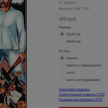
СТ-Диалог
Артикул:
СОВ-1126
450
руб.
Размер:
30х45 см
40х60 см
Печать:
бумага
бумага с ламинацией
холст
холст на подрамнике
Советские плакаты
Политические плакаты СССР
Социальные плакаты СССР