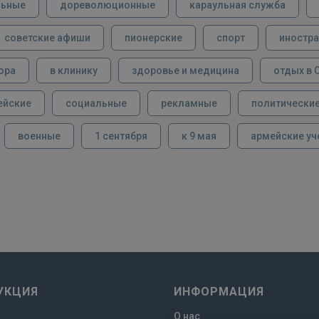
льные
дореволюционные
караульная служба
советские афиши
пионерские
спорт
иностра
ора
в клинику
здоровье и медицина
отдых в 
ейские
социальные
рекламные
политически
военные
1 сентября
к 9 мая
армейские уч
УКЦИЯ
ИНФОРМАЦИЯ
О нас