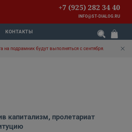
+7 (925) 282 34 40
INFO@ST-DIALOG.RU
КОНТАКТЫ
а на подрамник будут выполняться с сентября.
ив капитализм, пролетариат
итуцию