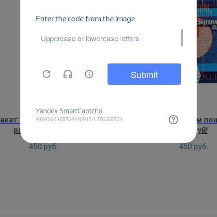
акат: Трудом построится
Плакат: В смелом по
рабочая страна
пробуй!
450
руб.
450
руб.