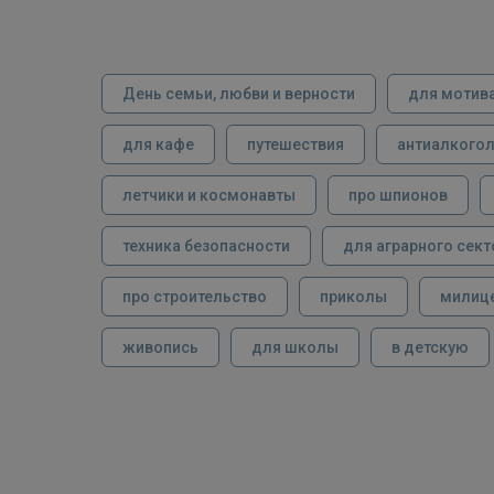
День семьи, любви и верности
для мотив
для кафе
путешествия
антиалкого
летчики и космонавты
про шпионов
техника безопасности
для аграрного сект
про строительство
приколы
милиц
живопись
для школы
в детскую