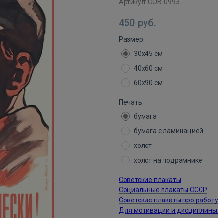
Артикул:
СОВ-0993
450
руб.
Размер:
30х45 см
40х60 см
60х90 см
Печать:
бумага
бумага с ламинацией
холст
холст на подрамнике
Советские плакаты
Социальные плакаты СССР
Советские плакаты про работу
Для мотивации и дисциплины