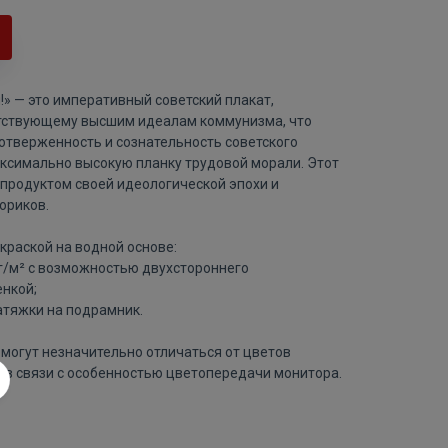
» — это императивный советский плакат,
етствующему высшим идеалам коммунизма, что
отверженность и сознательность советского
аксимально высокую планку трудовой морали. Этот
 продуктом своей идеологической эпохи и
ориков.
краской на водной основе:
 г/м² с возможностью двухстороннего
нкой;
атяжки на подрамник.
могут незначительно отличаться от цветов
 в связи с особенностью цветопередачи монитора.