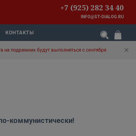
+7 (925) 282 34 40
INFO@ST-DIALOG.RU
КОНТАКТЫ
а на подрамник будут выполняться с сентября.
 по-коммунистически!