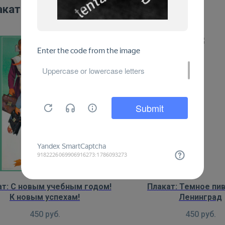
акаты:
ат: С новым учебным годом!
Плакат: Темное пив
К новым успехам!
Ленинград
450
руб.
450
руб.