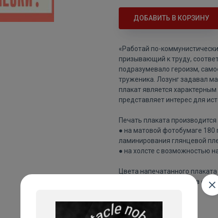
ДОБАВИТЬ В КОРЗИНУ
«Работай по-коммунистически!
призывающий к труду, соотв
подразумевало героизм, само
труженика. Лозунг задавал м
плакат является характерным
представляет интерес для ист
Печать плаката производится 
● на матовой фотобумаге 180
ламинирования глянцевой пле
● на холсте с возможностью н
Цвета напечатанного плаката 
изображения плаката на сайте