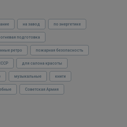
вание
на завод
по энергетике
огневая подготовка
нные ретро
пожарная безопасность
СССР
для салона красоты
е
музыкальные
книги
ебные
Советская Армия