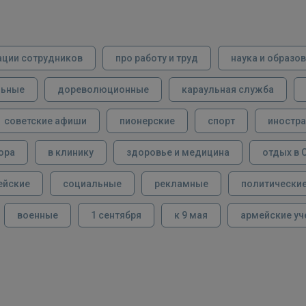
ации сотрудников
про работу и труд
наука и образо
льные
дореволюционные
караульная служба
советские афиши
пионерские
спорт
иностра
ора
в клинику
здоровье и медицина
отдых в 
ейские
социальные
рекламные
политически
военные
1 сентября
к 9 мая
армейские уч