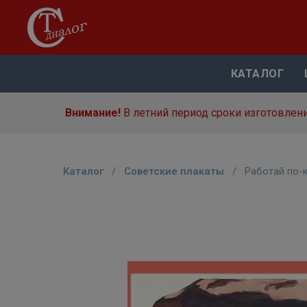
КАТАЛОГ
Внимание!
В летний период сроки изготовлени
Каталог
/
Советские плакаты
/
Работай по-