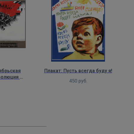
ябрьская
Плакат: Пусть всегда буду я!
волюция —
450
руб.
 истории
а