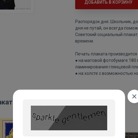
ДОБАВИТЬ В КОРЗИНУ
Распорядок дня. Школьник, до
дня не путай, он всегда помож
Советский социальный плака
времени.
Печать плаката производится 
● на матовой фотобумаге 180
ламинирования глянцевой пле
● на холсте с возможностью н
акаты: