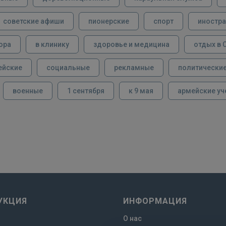
советские афиши
пионерские
спорт
иностра
ора
в клинику
здоровье и медицина
отдых в 
ейские
социальные
рекламные
политически
военные
1 сентября
к 9 мая
армейские уч
УКЦИЯ
ИНФОРМАЦИЯ
О нас