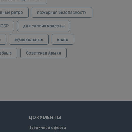
нные ретро
пожарная безопасность
СССР
для салона красоты
е
музыкальные
книги
ебные
Советская Армия
ДОКУМЕНТЫ
Публичная оферта