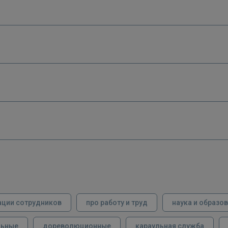
ации сотрудников
про работу и труд
наука и образо
льные
дореволюционные
караульная служба