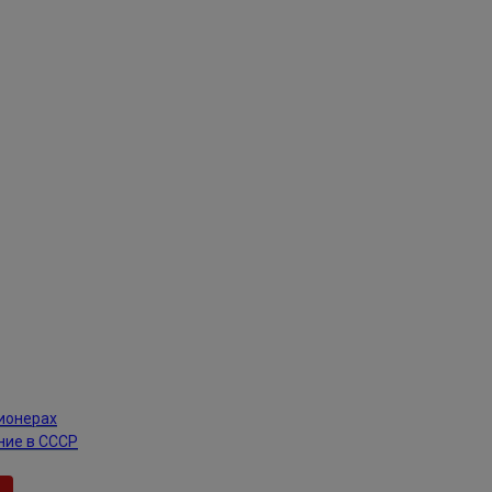
пионерах
ние в СССР