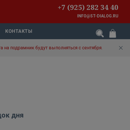
+7 (925) 282 34 40
INFO@ST-DIALOG.RU
КОНТАКТЫ
а на подрамник будут выполняться с сентября.
док дня