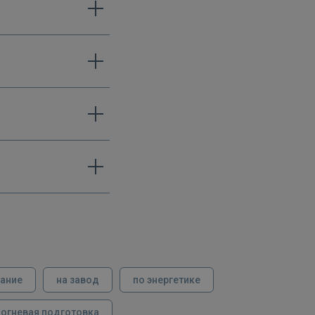
вание
на завод
по энергетике
огневая подготовка