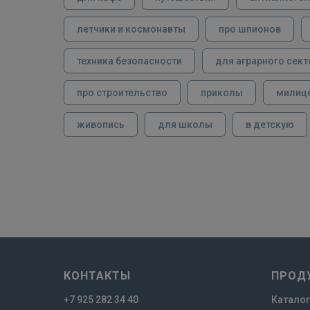
летчики и космонавты
про шпионов
техника безопасности
для аграрного сект
про строительство
приколы
милиц
живопись
для школы
в детскую
КОНТАКТЫ
ПРОД
+7 925 282 34 40
Каталог