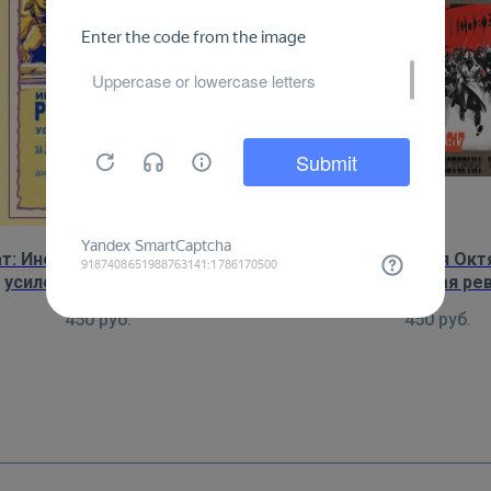
т: Иностранные разведчики
Плакат: Великая Окт
усиленно охотятся за
социалистическая ре
любителями выпить
начало новой эры в
450
руб.
450
руб.
человечеств