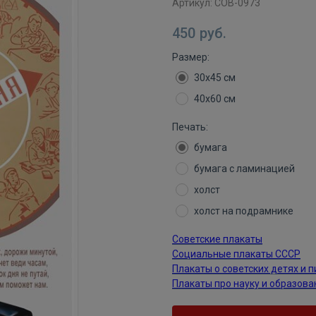
Артикул:
СОВ-0973
450
руб.
Размер:
30х45 см
40х60 см
Печать:
бумага
бумага с ламинацией
холст
холст на подрамнике
Советские плакаты
Социальные плакаты СССР
Плакаты о советских детях и 
Плакаты про науку и образова