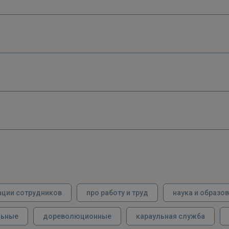
ации сотрудников
про работу и труд
наука и образо
льные
дореволюционные
караульная служба