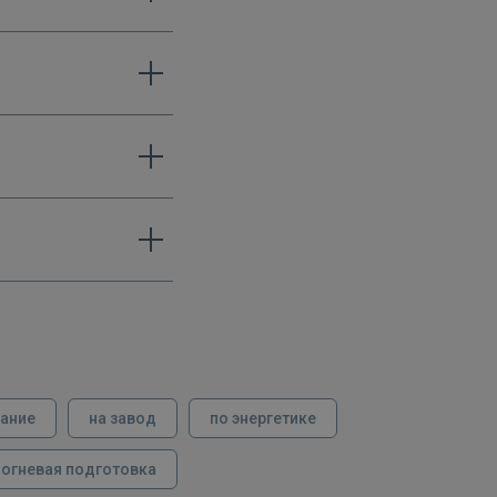
вание
на завод
по энергетике
огневая подготовка