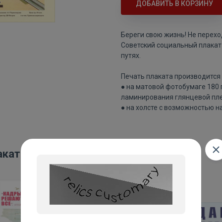
ДОБАВИТЬ В КОРЗИНУ
Береги свою жизнь! Не перехо
Советский социальный плакат
путях.
Печать плаката производится 
● на матовой фотобумаге 180
ламинирования глянцевой пле
● на холсте с возможностью н
акаты: