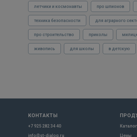
летчики и космонавты
про шпионов
техника безопасности
для аграрного сект
про строительство
приколы
милиц
живопись
для школы
в детскую
КОНТАКТЫ
ПРОД
+7 925 282 34 40
Каталог
info@st-dialog.ru
Цены