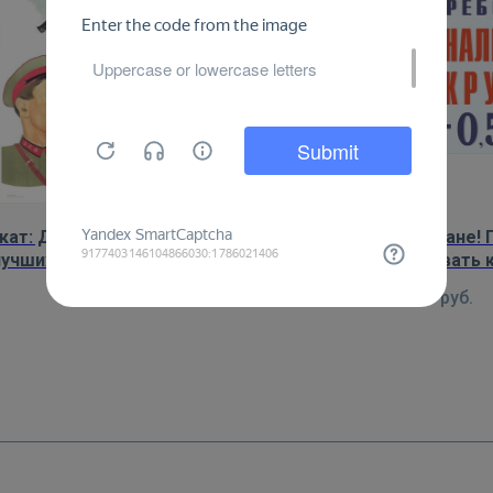
кат: Дадим Красной армии
Плакат: Граждане! 
лучших сверхсрочников-
требовать наливать 
стахановцев
черту — 0,5 ли
450
руб.
450
руб.