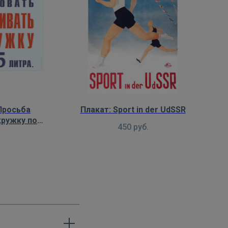
Просьба
Плакат: Sport in der UdSSR
кружку по
450
руб.
тра