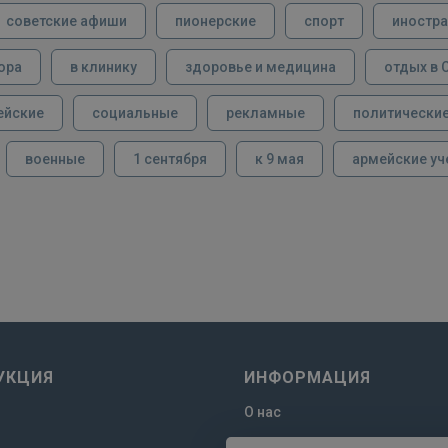
советские афиши
пионерские
спорт
иностра
ора
в клинику
здоровье и медицина
отдых в 
ейские
социальные
рекламные
политически
военные
1 сентября
к 9 мая
армейские уч
УКЦИЯ
ИНФОРМАЦИЯ
О нас
Отзывы