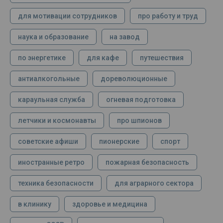
для мотивации сотрудников
про работу и труд
наука и образование
на завод
по энергетике
для кафе
путешествия
антиалкогольные
дореволюционные
караульная служба
огневая подготовка
летчики и космонавты
про шпионов
советские афиши
пионерские
спорт
иностранные ретро
пожарная безопасность
техника безопасности
для аграрного сектора
в клинику
здоровье и медицина