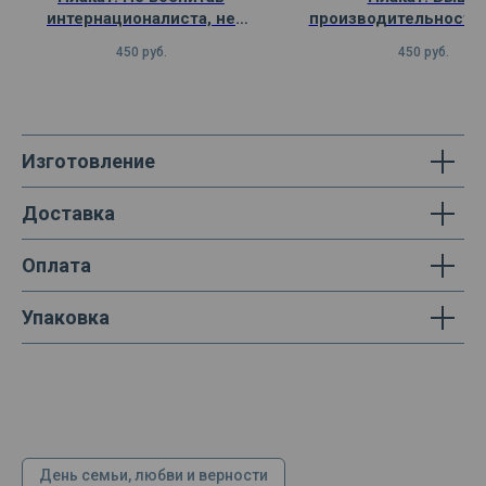
интернационалиста, не
производительность 
построим социализма
Механизировать 
450
руб.
450
руб.
вспомогательные ра
Изготовление
Доставка
Оплата
Упаковка
День семьи, любви и верности