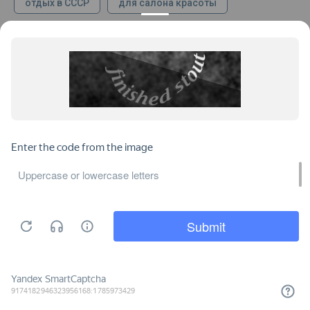
отдых в СССР
для салона красоты
про строительство
приколы
милицейские
социальные
рекламные
политические
музыкальные
книги
живопись
для школы
в детскую
военные
1 сентября
к 9 мая
армейские учебные
Советская Армия
Этот сайт использует файлы cookies
для улучшения качества
обслуживания. Продолжая
ХОРОШО
пользоваться сайтом, Вы принимаете
все условия
Пользовательского
ДОБАВИТЬ В КОРЗИНУ
КОНТАКТЫ
ПРОДУКЦИЯ
соглашения
.