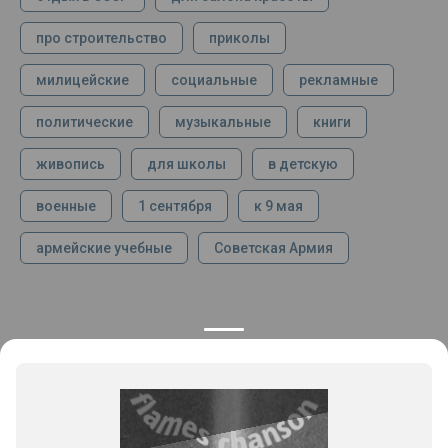
про строительство
приколы
милицейские
социальные
рекламные
политические
музыкальные
книги
живопись
для школы
в детскую
военные
1 сентября
к 9 мая
армейские учебные
Советская Армия
КОНТАКТЫ
ПРОДУКЦИЯ