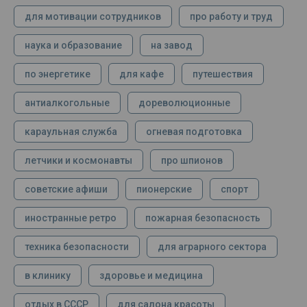
для мотивации сотрудников
про работу и труд
наука и образование
на завод
по энергетике
для кафе
путешествия
антиалкогольные
дореволюционные
караульная служба
огневая подготовка
летчики и космонавты
про шпионов
советские афиши
пионерские
спорт
иностранные ретро
пожарная безопасность
техника безопасности
для аграрного сектора
в клинику
здоровье и медицина
отдых в СССР
для салона красоты