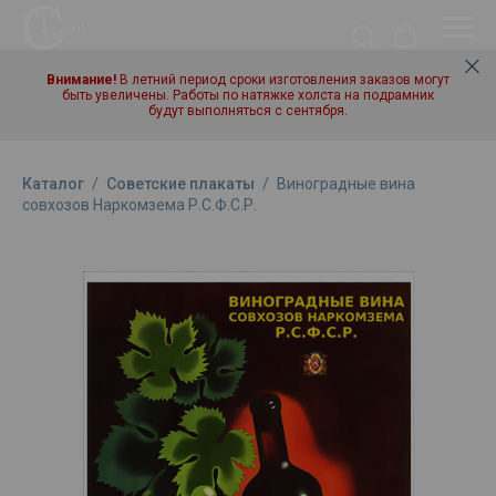
Внимание!
В летний период сроки изготовления заказов могут
быть увеличены. Работы по натяжке холста на подрамник
будут выполняться с сентября.
Каталог
/
Советские плакаты
/
Виноградные вина
совхозов Наркомзема Р.С.Ф.С.Р.