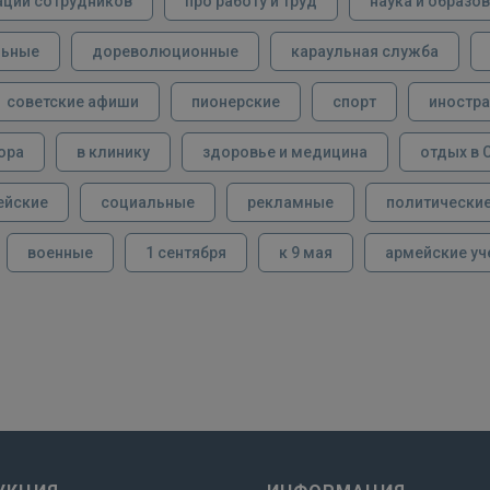
ации сотрудников
про работу и труд
наука и образо
льные
дореволюционные
караульная служба
советские афиши
пионерские
спорт
иностра
ора
в клинику
здоровье и медицина
отдых в 
ейские
социальные
рекламные
политически
военные
1 сентября
к 9 мая
армейские уч