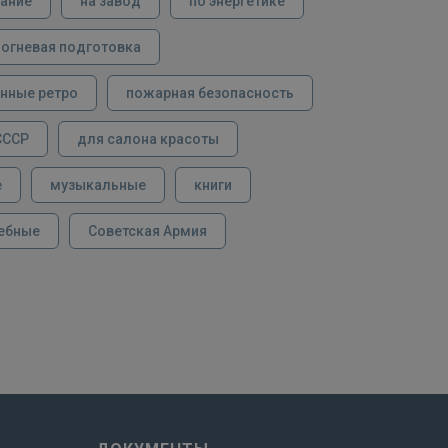
вание
на завод
по энергетике
огневая подготовка
нные ретро
пожарная безопасность
СССР
для салона красоты
е
музыкальные
книги
ебные
Советская Армия