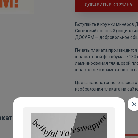
ДОБАВИТЬ В КОРЗИНУ
Вступайте в кружки минеров
Советский военный (социальн
ДОСАРМ — добровольное обще
Печать плаката производится 
● на матовой фотобумаге 180
ламинирования глянцевой пле
● на холсте с возможностью н
Цвета напечатанного плаката 
изображения плаката на сайте
акаты: