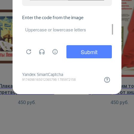
Плакат: Заветы Ленина
Плакат: Очистим т
претворяются в жизнь!
организации от х
450
руб.
450
руб.