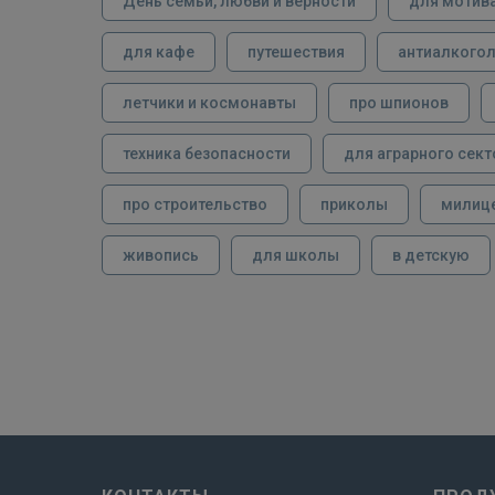
День семьи, любви и верности
для мотив
для кафе
путешествия
антиалкого
летчики и космонавты
про шпионов
техника безопасности
для аграрного сект
про строительство
приколы
милиц
живопись
для школы
в детскую