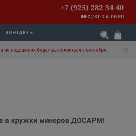
+7 (925) 282 34 40
INFO@ST-DIALOG.RU
КОНТАКТЫ
а на подрамник будут выполняться с сентября.
те в кружки минеров ДОСАРМ!