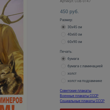
Артикул:
СОВ-0147
450
руб.
Размер:
30х45 см
40х60 см
60х90 см
Печать:
бумага
бумага с ламинацией
холст
холст на подрамнике
Советские плакаты
Военные плакаты СССР
Социальные плакаты СССР