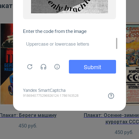
акаты:
Плакат: Береги машину
Плакат: Осенне-зимни
курортах СС
450
руб.
450
руб.