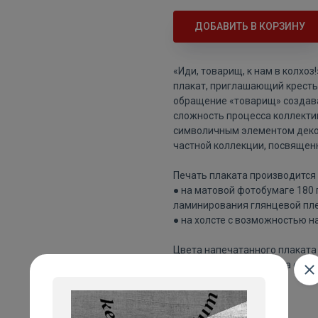
ДОБАВИТЬ В КОРЗИНУ
«Иди, товарищ, к нам в колхо
плакат, приглашающий крестья
обращение «товарищ» создава
сложность процесса коллекти
символичным элементом декор
частной коллекции, посвящен
Печать плаката производится 
● на матовой фотобумаге 180
ламинирования глянцевой пле
● на холсте с возможностью н
Цвета напечатанного плаката 
изображения плаката на сайте