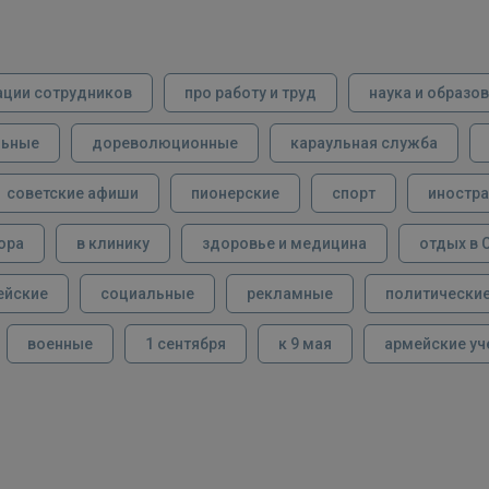
ации сотрудников
про работу и труд
наука и образо
льные
дореволюционные
караульная служба
советские афиши
пионерские
спорт
иностра
ора
в клинику
здоровье и медицина
отдых в 
ейские
социальные
рекламные
политически
военные
1 сентября
к 9 мая
армейские уч