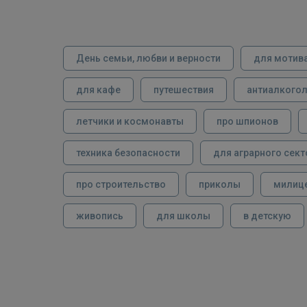
День семьи, любви и верности
для мотив
для кафе
путешествия
антиалкого
летчики и космонавты
про шпионов
техника безопасности
для аграрного сект
про строительство
приколы
милиц
живопись
для школы
в детскую