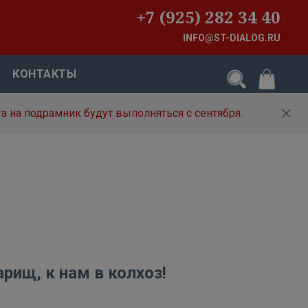
+7 (925) 282 34 40
INFO@ST-DIALOG.RU
КОНТАКТЫ
а на подрамник будут выполняться с сентября.
арищ, к нам в колхоз!