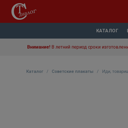
КАТАЛОГ
Внимание!
В летний период сроки изготовлени
Каталог
/
Советские плакаты
/
Иди, товарищ