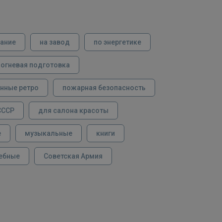
вание
на завод
по энергетике
огневая подготовка
нные ретро
пожарная безопасность
СССР
для салона красоты
е
музыкальные
книги
ебные
Советская Армия