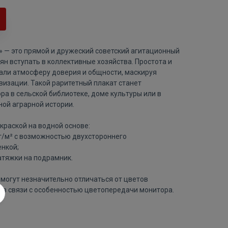
з!» — это прямой и дружеский советский агитационный
н вступать в коллективные хозяйства. Простота и
ли атмосферу доверия и общности, маскируя
визации. Такой раритетный плакат станет
а в сельской библиотеке, доме культуры или в
ной аграрной истории.
краской на водной основе:
 г/м² с возможностью двухстороннего
нкой;
атяжки на подрамник.
могут незначительно отличаться от цветов
 в связи с особенностью цветопередачи монитора.