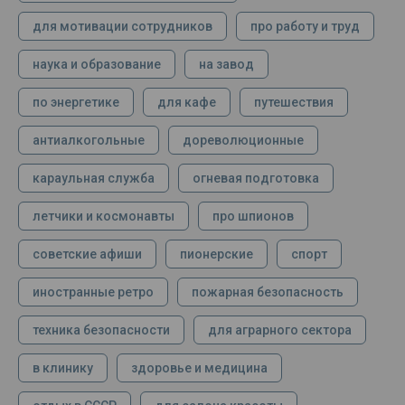
для мотивации сотрудников
про работу и труд
наука и образование
на завод
по энергетике
для кафе
путешествия
антиалкогольные
дореволюционные
караульная служба
огневая подготовка
летчики и космонавты
про шпионов
советские афиши
пионерские
спорт
иностранные ретро
пожарная безопасность
техника безопасности
для аграрного сектора
в клинику
здоровье и медицина