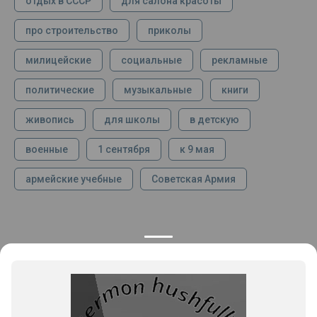
отдых в СССР
для салона красоты
про строительство
приколы
милицейские
социальные
рекламные
политические
музыкальные
книги
живопись
для школы
в детскую
военные
1 сентября
к 9 мая
армейские учебные
Советская Армия
КОНТАКТЫ
ПРОДУКЦИЯ