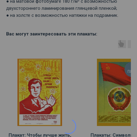
● на матовой фотобумаге 180 г/м² с возможностью
двухстороннего ламинирования глянцевой пленкой;
● на холсте с возможностью натяжки на подрамник.
Вас могут заинтересовать эти плакаты:
ПЛА
Плакат: Чтобы лучше жить,
Плакаты: Символы