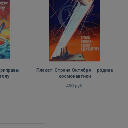
приправы
Плакат: Страна Октября — родина
толу
космонавтики
450
руб.