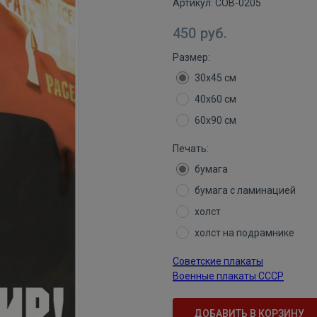
Артикул:
СОВ-0205
450
руб.
Размер:
30х45 см
40х60 см
60х90 см
Печать:
бумага
бумага с ламинацией
холст
холст на подрамнике
Советские плакаты
Военные плакаты СССР
ДОБАВИТЬ В КОРЗИНУ