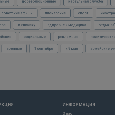
льные
дореволюционные
караульная служба
советские афиши
пионерские
спорт
иностра
ора
в клинику
здоровье и медицина
отдых в 
ейские
социальные
рекламные
политически
военные
1 сентября
к 9 мая
армейские уч
УКЦИЯ
ИНФОРМАЦИЯ
О нас