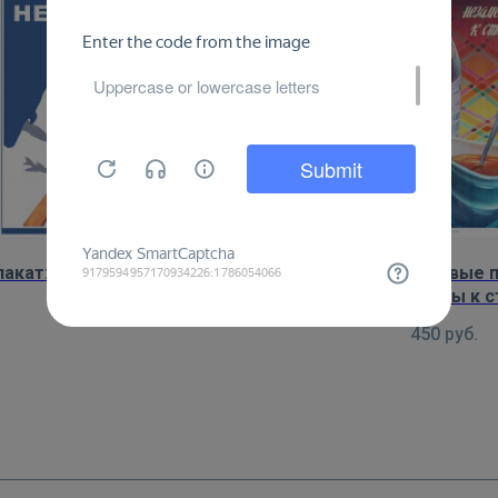
лакат: Миру чистое небо!
Плакат: Фруктовые 
незаменимы к с
450
руб.
450
руб.