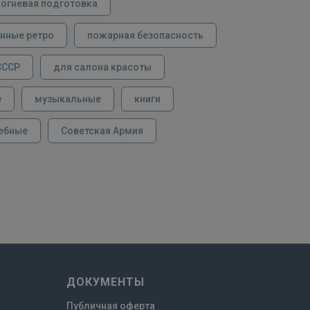
огневая подготовка
нные ретро
пожарная безопасность
СССР
для салона красоты
е
музыкальные
книги
ебные
Советская Армия
ДОКУМЕНТЫ
Публичная оферта