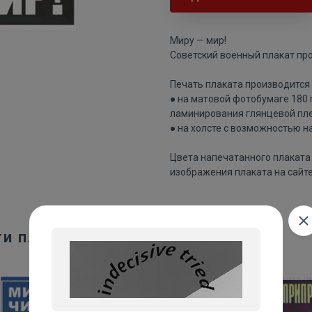
Миру — мир!
Советский военный плакат про
Печать плаката производится 
● на матовой фотобумаге 180
ламинирования глянцевой пле
● на холсте с возможностью н
Цвета напечатанного плаката 
изображения плаката на сайте
ти плакаты: