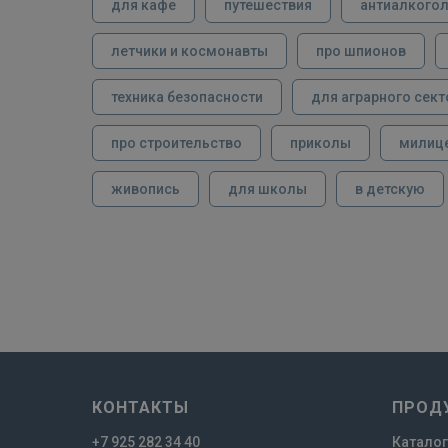
для кафе
путешествия
антиалкого
летчики и космонавты
про шпионов
техника безопасности
для аграрного сект
про строительство
приколы
милиц
живопись
для школы
в детскую
КОНТАКТЫ
ПРОД
+7 925 282 34 40
Каталог