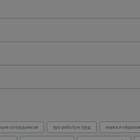
ации сотрудников
про работу и труд
наука и образо