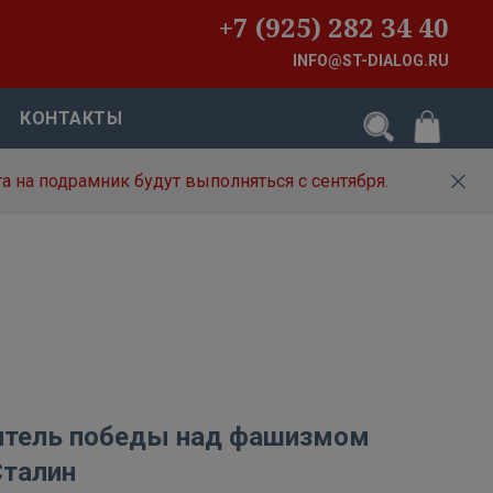
+7 (925) 282 34 40
INFO@ST-DIALOG.RU
КОНТАКТЫ
а на подрамник будут выполняться с сентября.
итель победы над фашизмом
Сталин