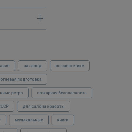
вание
на завод
по энергетике
огневая подготовка
нные ретро
пожарная безопасность
СССР
для салона красоты
е
музыкальные
книги