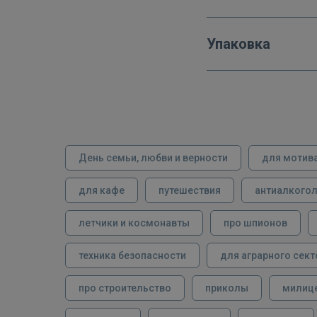
Упаковка
День семьи, любви и верности
для мотив
для кафе
путешествия
антиалкого
летчики и космонавты
про шпионов
техника безопасности
для аграрного сект
про строительство
приколы
милиц