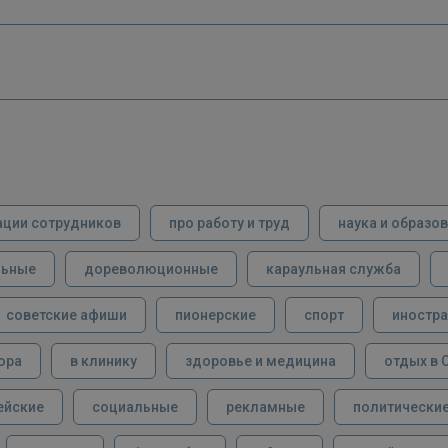
ации сотрудников
про работу и труд
наука и образо
льные
дореволюционные
караульная служба
советские афиши
пионерские
спорт
иностра
ора
в клинику
здоровье и медицина
отдых в 
ейские
социальные
рекламные
политически