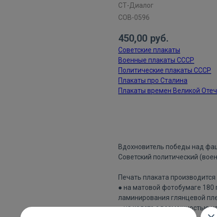
СТ-Диалог
СОВ-0596
450,00
руб.
Советские плакаты
Военные плакаты СССР
Политические плакаты СССР
Плакаты про Сталина
Плакаты времен Великой Оте
ДОБАВИТЬ В КОРЗИНУ
Вдохновитель победы над фа
Советский политический (воен
Печать плаката производится 
● на матовой фотобумаге 180
ламинирования глянцевой пле
● на холсте с возможностью н