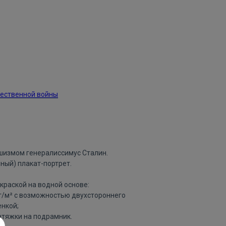
чественной войны
шизмом генералиссимус Сталин.
ный) плакат-портрет.
краской на водной основе:
 г/м² с возможностью двухстороннего
нкой;
атяжки на подрамник.